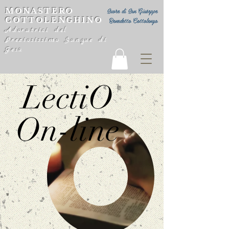
MONASTERO
Suore di San Giuseppe
COTTOLENGHINO
Benedetto Cottolengo
Adoratrici del
Preziosissimo Sangue di
Gesù
LectiO
On-line