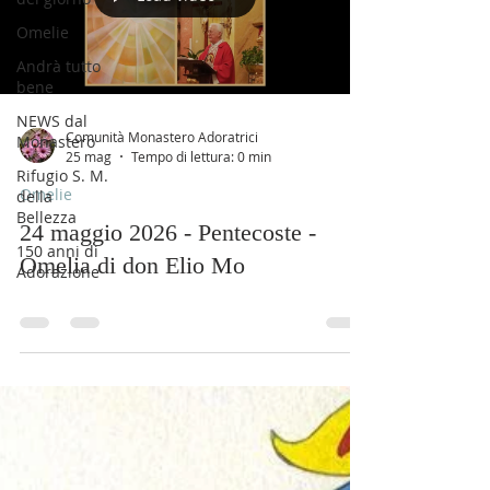
Omelie
Andrà tutto
bene
NEWS dal
Comunità Monastero Adoratrici
Monastero
25 mag
Tempo di lettura: 0 min
Rifugio S. M.
Omelie
della
Bellezza
24 maggio 2026 - Pentecoste -
150 anni di
Omelia di don Elio Mo
Adorazione