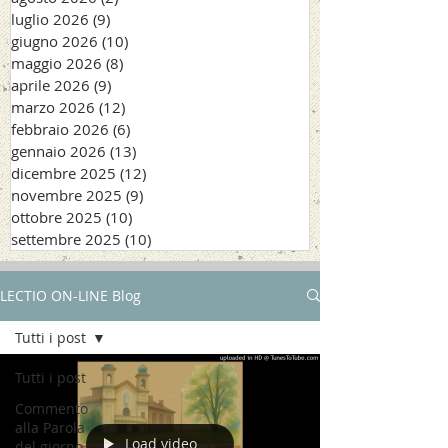
luglio 2026
(9)
9 post
giugno 2026
(10)
10 post
maggio 2026
(8)
8 post
aprile 2026
(9)
9 post
marzo 2026
(12)
12 post
febbraio 2026
(6)
6 post
gennaio 2026
(13)
13 post
dicembre 2025
(12)
12 post
novembre 2025
(9)
9 post
ottobre 2025
(10)
10 post
settembre 2025
(10)
10 post
LECTIO ON-LINE Blog
Tutti i post
Tutti i post
Commento
alla Parola
Load video
del giorno