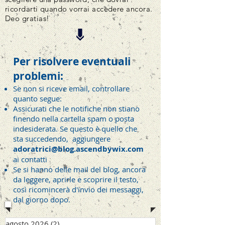
ricordarti quando vorrai accedere ancora.
Deo gratias!
Per risolvere eventuali
problemi:
Se non si riceve email, controllare
quanto segue:
Assicurati che le notifiche non stiano
finendo nella cartella spam o posta
indesiderata. Se questo è quello che
sta succedendo, aggiungere
adoratrici@blog.ascendbywix.com
ai contatti
Se si hanno delle mail del blog, ancora
da leggere, aprirle e scoprire il testo,
così ricomincerà d'invio dei messaggi,
dal giorno dopo.
agosto 2026
(2)
2 post