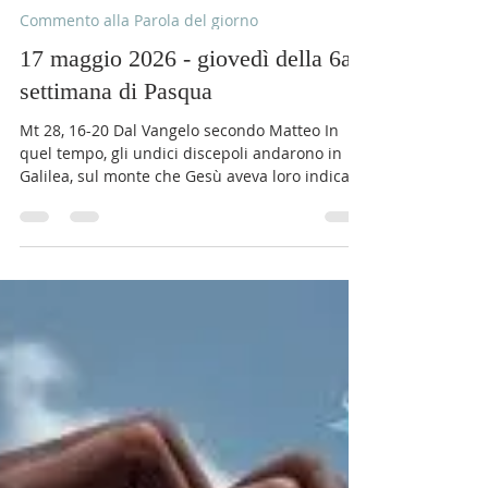
Comunità Monastero Adoratrici
17 mag
Tempo di lettura: 2 min
Commento alla Parola del giorno
17 maggio 2026 - giovedì della 6a
settimana di Pasqua
Mt 28, 16-20 Dal Vangelo secondo Matteo In
quel tempo, gli undici discepoli andarono in
Galilea, sul monte che Gesù aveva loro indicato.
Quando lo videro, si prostrarono. Essi però
dubitarono. Gesù si avvicinò e disse loro: «A me
è stato dato ogni potere in cielo e sulla terra.
Andate dunque e fate discepoli tutti i popoli,
battezzandoli nel nome del Padre e del Figlio e
dello Spirito Santo, insegnando loro a osservare
tutto ciò che vi ho comandato. Ed ecco, io sono
con voi