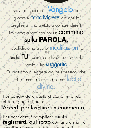
Vangelo
Se vuoi meditare il
del
condividere
giorno e
ciò che la
preghiera ti ha aiutato a comprendere ti
cammino
invitiamo a fare con noi un
sulla
.
PAROLA
meditazioni
Pubblicheremo alcune
e
tu
anche
potrai condividere ciò che la
suggerito
Parola ti ha
.
Ti invitiamo a leggere alcune riflessioni che
lectio
ti aiuteranno a fare una buona
divina.
Per condividere basta cliccare in fondo
alla pagina dei post:
Accedi per lasciare un commento
basta
Per accedere è semplice:
registrarti, qui sotto
con una e-mail e
scegliere una password, che dovrai