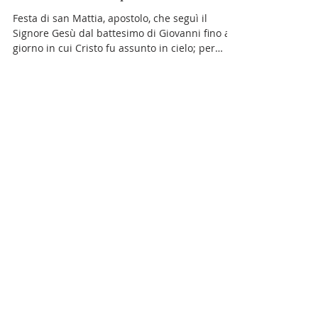
Comunità Monastero Adoratrici
15 mag
Tempo di lettura: 3 min
Commento alla Parola del giorno
14 maggio 2026 - giovedì della 6a
settimana di Pasqua
Festa di san Mattia, apostolo, che seguì il
Signore Gesù dal battesimo di Giovanni fino al
giorno in cui Cristo fu assunto in cielo; per
questo, dopo l'Ascensione del Signore, fu
chiamato dagli Apostoli al posto di Giuda il
traditore, perché, associato fra i Dodici,
divenisse anche lui testimone della
risurrezione. Per questo disse: "Bisogna che tra
coloro che ci furono compagni" con quel che
segue (At 1, 21-22). Osserva quanta oculatezza
richieda nei testimoni, anche se dove
Load video