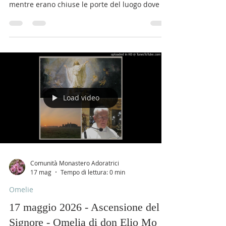
Gv 20, 19-23 Dal Vangelo secondo Giovanni La
sera di quel giorno, il primo della settimana,
mentre erano chiuse le porte del luogo dove si
trovavano i discepoli per timore dei Giudei,
venne Gesù, stette in mezzo e disse loro: «Pace
a voi!». Detto questo, mostrò loro le mani e il
fianco. E i discepoli gioirono al vedere il
Signore. Gesù disse loro di nuovo: «Pace a voi!
Come il Padre ha mandato me, anche io mando
voi». Detto questo, soffiò e disse loro: «Ricevete
lo Spirito
Load video
Comunità Monastero Adoratrici
17 mag
Tempo di lettura: 0 min
Omelie