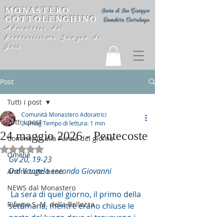
MONASTERO
Suore di San Giuseppe
COTTOLENGHINO
Benedetto Cottolengo
Adoratrici del
Preziosissimo Sangue di
Gesù
Post
Tutti i post
Comunità Monastero Adoratrici
Tutti i post
24 mag
Tempo di lettura: 1 min
24 maggio 2026 - Pentecoste
Commento alla Parola del giorno
Valutazione NaN stelle su 5.
Omelie
Gv 20, 19-23
Dal Vangelo secondo Giovanni
Andrà tutto bene
NEWS dal Monastero
 La sera di quel giorno, il primo della 
Rifugio S. M. della Bellezza
settimana, mentre erano chiuse le 