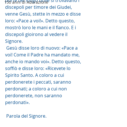
porte del luogo dove si trovavano i 
150 anni di Adorazione
discepoli per timore dei Giudei, 
venne Gesù, stette in mezzo e disse 
loro: «Pace a voi!». Detto questo, 
mostrò loro le mani e il fianco. E i 
discepoli gioirono al vedere il 
Signore. 
 Gesù disse loro di nuovo: «Pace a 
voi! Come il Padre ha mandato me, 
anche io mando voi». Detto questo, 
soffiò e disse loro: «Ricevete lo 
Spirito Santo. A coloro a cui 
perdonerete i peccati, saranno 
perdonati; a coloro a cui non 
perdonerete, non saranno 
perdonati».
 Parola del Signore. 