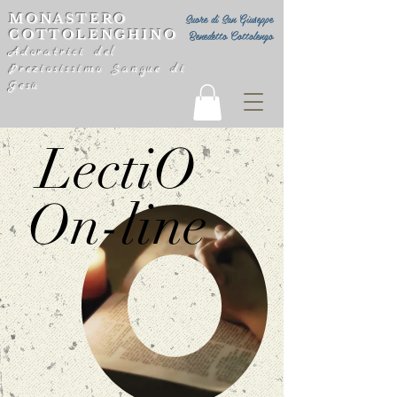
MONASTERO
Suore di San Giuseppe
COTTOLENGHINO
Benedetto Cottolengo
Adoratrici del
Preziosissimo Sangue di
Gesù
LectiO
On-line