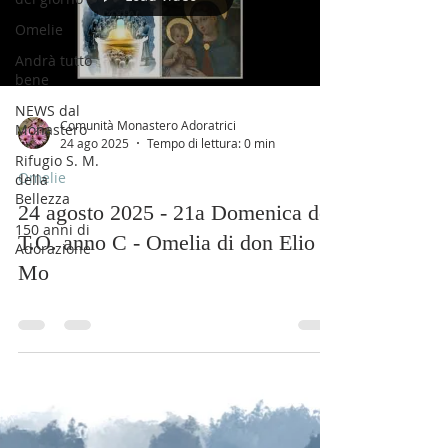
Omelie
Andrà tutto
bene
NEWS dal
Comunità Monastero Adoratrici
Monastero
24 ago 2025
Tempo di lettura: 0 min
Rifugio S. M.
Omelie
della
Bellezza
24 agosto 2025 - 21a Domenica del
150 anni di
T.O. anno C - Omelia di don Elio
Adorazione
Mo