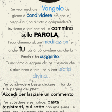
Vangelo
Se vuoi meditare il
del
condividere
giorno e
ciò che la
preghiera ti ha aiutato a comprendere ti
cammino
invitiamo a fare con noi un
sulla
.
PAROLA
meditazioni
Pubblicheremo alcune
e
tu
anche
potrai condividere ciò che la
suggerito
Parola ti ha
.
Ti invitiamo a leggere alcune riflessioni che
lectio
ti aiuteranno a fare una buona
divina.
Per condividere basta cliccare in fondo
alla pagina dei post:
Accedi per lasciare un commento
basta
Per accedere è semplice:
registrarti, qui sotto
con una e-mail e
scegliere una password, che dovrai