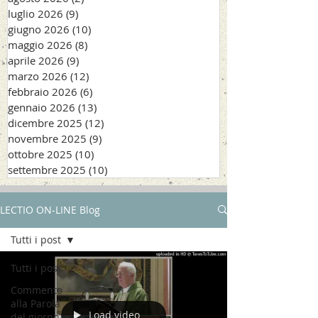
luglio 2026
(9)
9 post
giugno 2026
(10)
10 post
maggio 2026
(8)
8 post
aprile 2026
(9)
9 post
marzo 2026
(12)
12 post
febbraio 2026
(6)
6 post
gennaio 2026
(13)
13 post
dicembre 2025
(12)
12 post
novembre 2025
(9)
9 post
ottobre 2025
(10)
10 post
settembre 2025
(10)
10 post
LECTIO ON-LINE Blog
Tutti i post
Tutti i post
Commento
alla Parola
Load video
del giorno