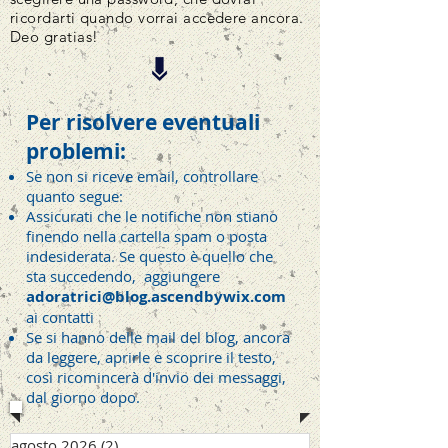
ricordarti quando vorrai accedere ancora.
Deo gratias!
Per risolvere eventuali
problemi:
Se non si riceve email, controllare
quanto segue:
Assicurati che le notifiche non stiano
finendo nella cartella spam o posta
indesiderata. Se questo è quello che
sta succedendo, aggiungere
adoratrici@blog.ascendbywix.com
ai contatti
Se si hanno delle mail del blog, ancora
da leggere, aprirle e scoprire il testo,
così ricomincerà d'invio dei messaggi,
dal giorno dopo.
agosto 2026
(2)
2 post