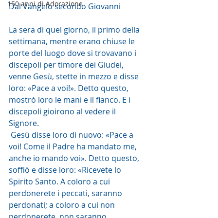
150 anni di Adorazione
Dal Vangelo secondo Giovanni
La sera di quel giorno, il primo della 
settimana, mentre erano chiuse le 
porte del luogo dove si trovavano i 
discepoli per timore dei Giudei, 
venne Gesù, stette in mezzo e disse 
loro: «Pace a voi!». Detto questo, 
mostrò loro le mani e il fianco. E i 
discepoli gioirono al vedere il 
Signore.
 Gesù disse loro di nuovo: «Pace a 
voi! Come il Padre ha mandato me, 
anche io mando voi». Detto questo, 
soffiò e disse loro: «Ricevete lo 
Spirito Santo. A coloro a cui 
perdonerete i peccati, saranno 
perdonati; a coloro a cui non 
perdonerete, non saranno 