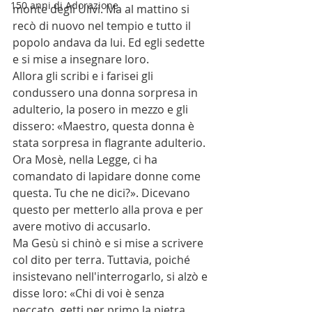
150 anni di Adorazione
monte degli Ulivi. Ma al mattino si 
recò di nuovo nel tempio e tutto il 
popolo andava da lui. Ed egli sedette 
e si mise a insegnare loro.
Allora gli scribi e i farisei gli 
condussero una donna sorpresa in 
adulterio, la posero in mezzo e gli 
dissero: «Maestro, questa donna è 
stata sorpresa in flagrante adulterio. 
Ora Mosè, nella Legge, ci ha 
comandato di lapidare donne come 
questa. Tu che ne dici?». Dicevano 
questo per metterlo alla prova e per 
avere motivo di accusarlo.
Ma Gesù si chinò e si mise a scrivere 
col dito per terra. Tuttavia, poiché 
insistevano nell'interrogarlo, si alzò e 
disse loro: «Chi di voi è senza 
peccato, getti per primo la pietra 