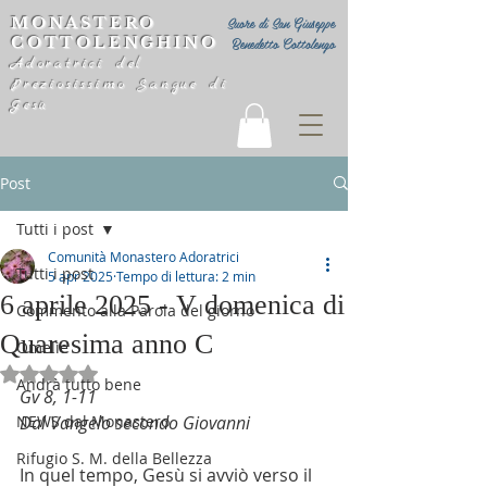
MONASTERO
Suore di San Giuseppe
COTTOLENGHINO
Benedetto Cottolengo
Adoratrici del
Preziosissimo Sangue di
Gesù
Post
Tutti i post
Comunità Monastero Adoratrici
Tutti i post
5 apr 2025
Tempo di lettura: 2 min
6 aprile 2025 - V domenica di
Commento alla Parola del giorno
Quaresima anno C
Omelie
Valutazione NaN stelle su 5.
Andrà tutto bene
Gv 8, 1-11
NEWS dal Monastero
Dal Vangelo secondo Giovanni
Rifugio S. M. della Bellezza
In quel tempo, Gesù si avviò verso il 