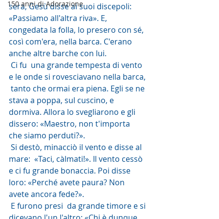
150 anni di Adorazione
sera, Gesù disse ai suoi discepoli:  
«Passiamo all'altra riva». E, 
congedata la folla, lo presero con sé,  
così com'era, nella barca. C'erano 
anche altre barche con lui.
 Ci fu  una grande tempesta di vento 
e le onde si rovesciavano nella barca, 
 tanto che ormai era piena. Egli se ne 
stava a poppa, sul cuscino, e  
dormiva. Allora lo svegliarono e gli 
dissero: «Maestro, non t'importa  
che siamo perduti?».
 Si destò, minacciò il vento e disse al 
mare:  «Taci, càlmati!». Il vento cessò 
e ci fu grande bonaccia. Poi disse  
loro: «Perché avete paura? Non 
avete ancora fede?».
 E furono presi  da grande timore e si 
dicevano l'un l'altro: «Chi è dunque 