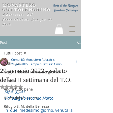
MONASTERO
Suore di San Giuseppe
COTTOLENGHINO
Benedetto Cottolengo
Adoratrici del
Preziosissimo Sangue di
Gesù
Post
Tutti i post
Comunità Monastero Adoratrici
Tutti i post
28 gen 2022
Tempo di lettura: 1 min
29 gennaio 2022 - sabato
Commento alla Parola del giorno
della III settimana del T.O.
Omelie
Valutazione NaN stelle su 5.
Andrà tutto bene
Mc 4, 35-41
NEWS dal Monastero
Dal Vangelo secondo Marco
Rifugio S. M. della Bellezza
In  quel medesimo giorno, venuta la 