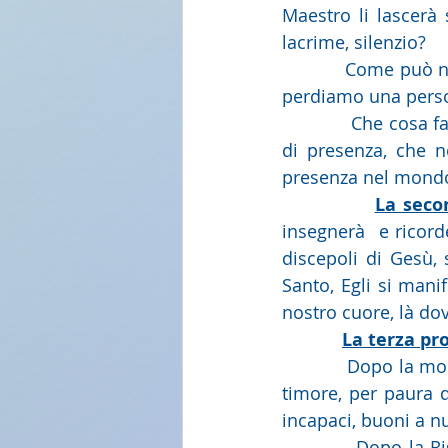
Maestro li lascerà 
lacrime, silenzio?
            Come può non essere triste l’anima degli apostoli? Anche umanamente, quando 
perdiamo una person
            Che cosa fa Gesù per rincuorare i suoi apostoli? Parla loro di una nuova forma 
di presenza, che n
presenza nel mondo.
La seco
insegnerà  e ricord
discepoli di Gesù, s
Santo, Egli si manif
nostro cuore, là do
La terza pr
            Dopo la morte di Gesù, gli apostoli erano angosciati. Si erano chiusi in casa per 
timore, per paura d
incapaci, buoni a nul
            Dopo la Risurrezione, Gesù arriva e ripete per due volte: ”Pace a voi!”, proprio 