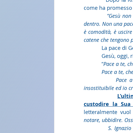
come ha promesso l
            “Gesù non porta una pace che toglie i problemi, ma una pace che infonde fiducia 
dentro. Non una pace 
è comodità, è uscire
catene che tengono p
            La 
            Gesù,
            “
Pace a te, c
            Pace 
            Pace a te, che hai una missione e nessuno può svolgerla al tuo posto. Sei 
insostituibile ed io 
L’ult
custodire la Sua
letteralmente vuol 
notare, ubbidire. Oss
S. Ignazio