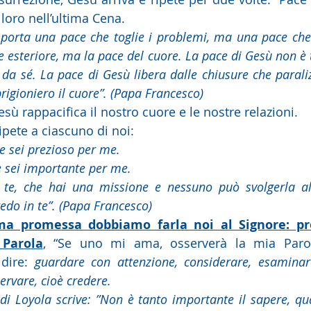
oro nell’ultima Cena.
esteriore, ma la pace del cuore. La pace di Gesù non è t
 da sé. La pace di Gesù libera dalle chiusure che paraliz
rigioniero il cuore”. (Papa Francesco)
pace di Gesù rappacifica il nostro cuore e le nostre relazioni.
 oggi, ripete a ciascuno di noi:
he sei prezioso per me.
a te, che sei importante per me.
credo in te”. (Papa Francesco)
ima promessa dobbiamo farla noi al Signore: pr
 Parola
, “Se uno mi ama, osserverà la mia Parola
dire: 
guardare con attenzione, considerare, esaminare
ervare, cioè credere. 
 di Loyola scrive: ”Non è tanto importante il sapere, qua