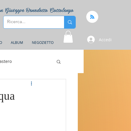
n Giuseppe Benedetto Cottolengo
Accedi
FO
ALBUM
NEGOZIETTO
astero
qua