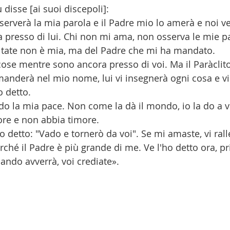
disse [ai suoi discepoli]:
erverà la mia parola e il Padre mio lo amerà e noi ve
resso di lui. Chi non mi ama, non osserva le mie par
ltate non è mia, ma del Padre che mi ha mandato.
ose mentre sono ancora presso di voi. Ma il Paràclito,
manderà nel mio nome, lui vi insegnerà ogni cosa e vi
o detto.
i do la mia pace. Non come la dà il mondo, io la do a v
uore e non abbia timore.
o detto: "Vado e tornerò da voi". Se mi amaste, vi ral
rché il Padre è più grande di me. Ve l'ho detto ora, p
ando avverrà, voi crediate».