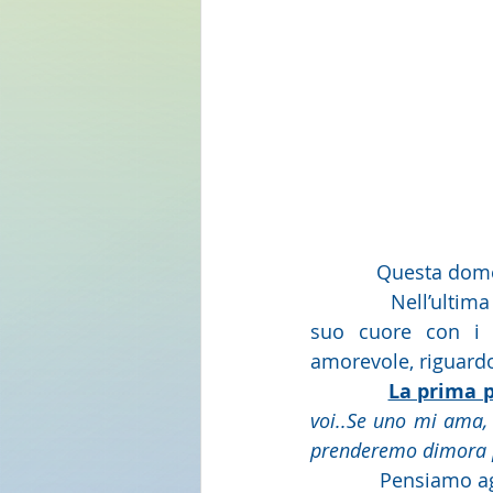
            Questa
            Nell’ultima Cena, prima di passare da questo mondo al Padre, Gesù effonde il 
suo cuore con i s
amorevole, riguardo 
La prima 
voi..Se uno mi ama, 
prenderemo dimora pr
            Pensiamo agli apostoli, cosa avranno provato nel loro cuore sapendo che il loro 