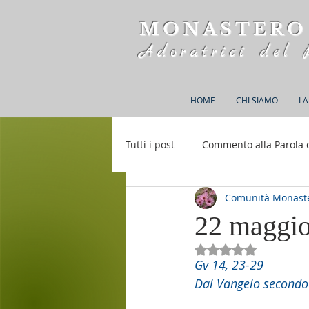
MONASTERO
Adoratrici del 
HOME
CHI SIAMO
LA
Tutti i post
Commento alla Parola 
Comunità Monaste
Rifugio S. M. della Bellezza
22 maggio
Valutazione NaN st
Gv 14, 23-29
Dal Vangelo secondo