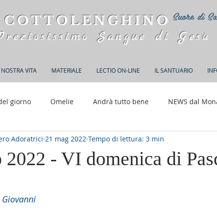
Suore di Sa
 COTTOLENGHINO
Preziosissimo Sangue di Gesù
 NOSTRA VITA
MATERIALE
LECTIO ON-LINE
IL SANTUARIO
IN
del giorno
Omelie
Andrà tutto bene
NEWS dal Mon
ro Adoratrici
21 mag 2022
Tempo di lettura: 3 min
150 anni di Adorazione
 2022 - VI domenica di Pas
elle su 5.
 Giovanni