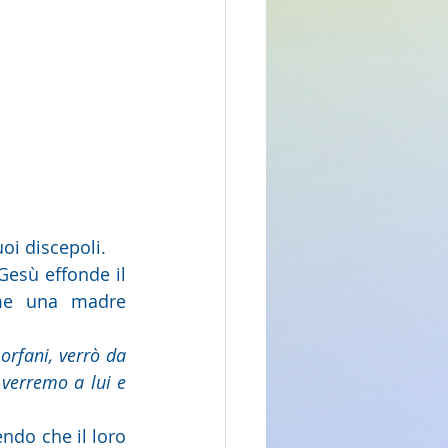
uoi discepoli. 
me una madre 
orfani, verrò da 
verremo a lui e 