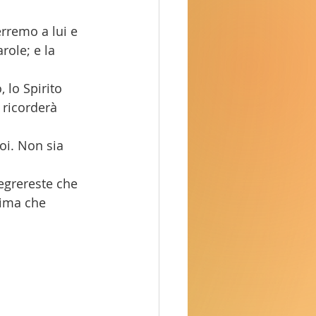
rremo a lui e 
ole; e la 
 lo Spirito 
 ricorderà 
oi. Non sia 
legrereste che 
rima che 