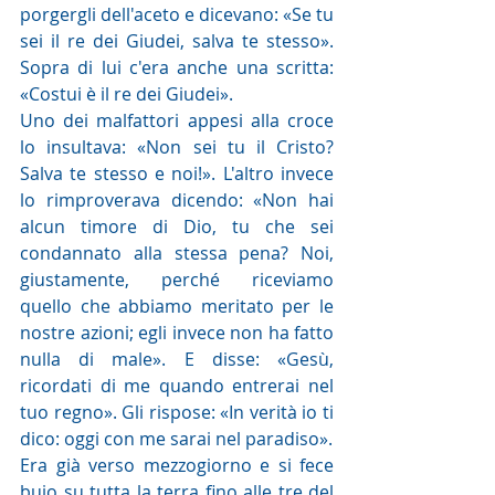
porgergli dell'aceto e dicevano: «Se tu 
sei il re dei Giudei, salva te stesso». 
Sopra di lui c'era anche una scritta: 
«Costui è il re dei Giudei».
Uno dei malfattori appesi alla croce 
lo insultava: «Non sei tu il Cristo? 
Salva te stesso e noi!». L'altro invece 
lo rimproverava dicendo: «Non hai 
alcun timore di Dio, tu che sei 
condannato alla stessa pena? Noi, 
giustamente, perché riceviamo 
quello che abbiamo meritato per le 
nostre azioni; egli invece non ha fatto 
nulla di male». E disse: «Gesù, 
ricordati di me quando entrerai nel 
tuo regno». Gli rispose: «In verità io ti 
dico: oggi con me sarai nel paradiso».
Era già verso mezzogiorno e si fece 
buio su tutta la terra fino alle tre del 