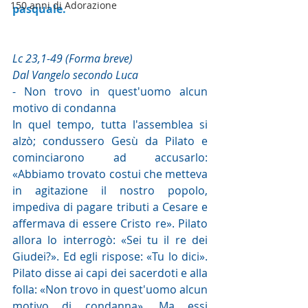
150 anni di Adorazione
pasquale. 
Lc 23,1-49 (Forma breve)
Dal Vangelo secondo Luca
- Non trovo in quest'uomo alcun 
motivo di condanna
In quel tempo, tutta l'assemblea si 
alzò; condussero Gesù da Pilato e 
cominciarono ad accusarlo: 
«Abbiamo trovato costui che metteva 
in agitazione il nostro popolo, 
impediva di pagare tributi a Cesare e 
affermava di essere Cristo re». Pilato 
allora lo interrogò: «Sei tu il re dei 
Giudei?». Ed egli rispose: «Tu lo dici». 
Pilato disse ai capi dei sacerdoti e alla 
folla: «Non trovo in quest'uomo alcun 
motivo di condanna». Ma essi 