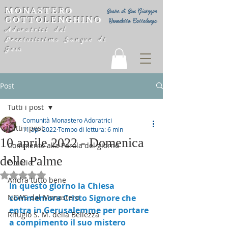
MONASTERO
Suore di San Giuseppe
COTTOLENGHINO
Benedetto Cottolengo
Adoratrici del
Preziosissimo Sangue di
Gesù
Post
Tutti i post
Comunità Monastero Adoratrici
Tutti i post
11 apr 2022
Tempo di lettura: 6 min
10 aprile 2022 - Domenica
Commento alla Parola del giorno
delle Palme
Omelie
Valutazione NaN stelle su 5.
Andrà tutto bene
In questo giorno la Chiesa 
NEWS dal Monastero
commemora Cristo Signore che 
entra in Gerusalemme per portare 
Rifugio S. M. della Bellezza
a compimento il suo mistero 