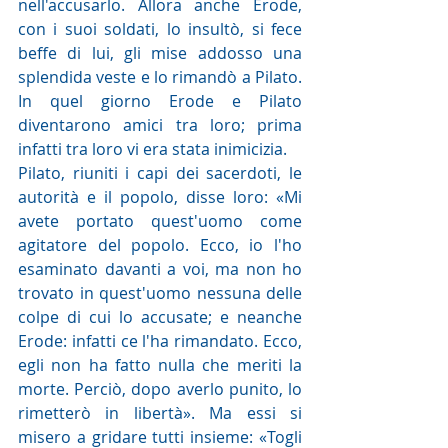
nell'accusarlo. Allora anche Erode, 
con i suoi soldati, lo insultò, si fece 
beffe di lui, gli mise addosso una 
splendida veste e lo rimandò a Pilato. 
In quel giorno Erode e Pilato 
diventarono amici tra loro; prima 
infatti tra loro vi era stata inimicizia.
Pilato, riuniti i capi dei sacerdoti, le 
autorità e il popolo, disse loro: «Mi 
avete portato quest'uomo come 
agitatore del popolo. Ecco, io l'ho 
esaminato davanti a voi, ma non ho 
trovato in quest'uomo nessuna delle 
colpe di cui lo accusate; e neanche 
Erode: infatti ce l'ha rimandato. Ecco, 
egli non ha fatto nulla che meriti la 
morte. Perciò, dopo averlo punito, lo 
rimetterò in libertà». Ma essi si 
misero a gridare tutti insieme: «Togli 