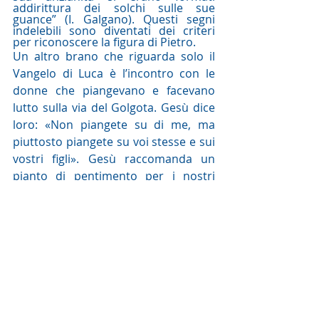
addirittura dei solchi sulle sue 
guance” (I. Galgano). Questi segni 
indelebili sono diventati dei criteri 
per riconoscere la figura di Pietro.
Un altro brano che riguarda solo il 
Vangelo di Luca è l’incontro con le 
donne che piangevano e facevano 
lutto sulla via del Golgota. Gesù dice 
loro: «Non piangete su di me, ma 
piuttosto piangete su voi stesse e sui 
vostri figli». Gesù raccomanda un 
pianto di pentimento per i nostri 
peccati: il pianto di Pietro. “Secondo 
la tradizione il penthos, la 
contrizione, le lacrime sono il segno 
che il cuore di pietra si sbriciola, si 
frantuma e lascia pulsare un cuore di 
carne, capace di accogliere la 
tenerezza misericordiosa di Dio. Per 
questo le lacrime erano ritenute dai 