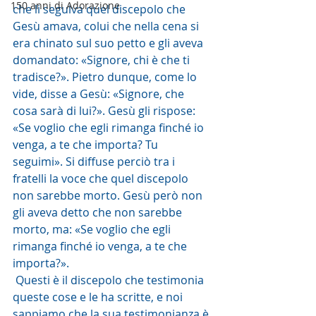
150 anni di Adorazione
che li seguiva quel discepolo che 
Gesù amava, colui che nella cena si 
era chinato sul suo petto e gli aveva 
domandato: «Signore, chi è che ti 
tradisce?». Pietro dunque, come lo 
vide, disse a Gesù: «Signore, che 
cosa sarà di lui?». Gesù gli rispose: 
«Se voglio che egli rimanga finché io 
venga, a te che importa? Tu 
seguimi». Si diffuse perciò tra i 
fratelli la voce che quel discepolo 
non sarebbe morto. Gesù però non 
gli aveva detto che non sarebbe 
morto, ma: «Se voglio che egli 
rimanga finché io venga, a te che 
importa?».
 Questi è il discepolo che testimonia 
queste cose e le ha scritte, e noi 
sappiamo che la sua testimonianza è 