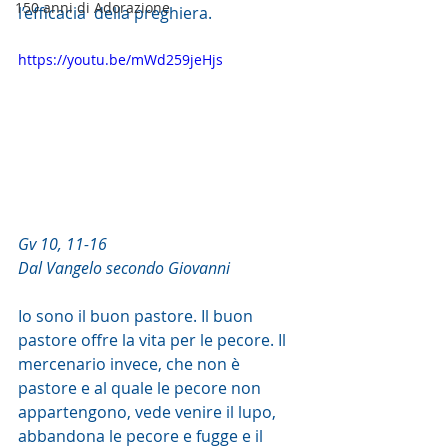
150 anni di Adorazione
l’efficacia  della preghiera.
https://youtu.be/mWd259jeHjs
Gv 10, 11-16
Dal Vangelo secondo Giovanni
Io sono il buon pastore. Il buon 
pastore offre la vita per le pecore. Il  
mercenario invece, che non è 
pastore e al quale le pecore non  
appartengono, vede venire il lupo, 
abbandona le pecore e fugge e il 