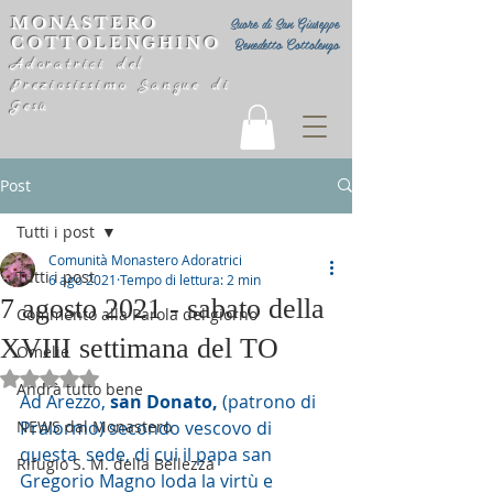
MONASTERO
Suore di San Giuseppe
COTTOLENGHINO
Benedetto Cottolengo
Adoratrici del
Preziosissimo Sangue di
Gesù
Post
Tutti i post
Comunità Monastero Adoratrici
Tutti i post
6 ago 2021
Tempo di lettura: 2 min
7 agosto 2021 - sabato della
Commento alla Parola del giorno
XVIII settimana del TO
Omelie
Valutazione NaN stelle su 5.
Andrà tutto bene
Ad Arezzo, 
san Donato,
 (patrono di 
NEWS dal Monastero
Pralormo) secondo vescovo di 
questa  sede, di cui il papa san 
Rifugio S. M. della Bellezza
Gregorio Magno loda la virtù e 