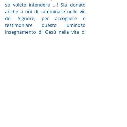
se volete intendere …! Sia donato 
anche a noi di camminare nelle vie 
del Signore, per accogliere e 
testimoniare questo luminoso 
insegnamento di Gesù nella vita di 
ogni giorno.
Sr Anna Maria
Commento alla Parola del giorno
Post recenti
Mostra tutti