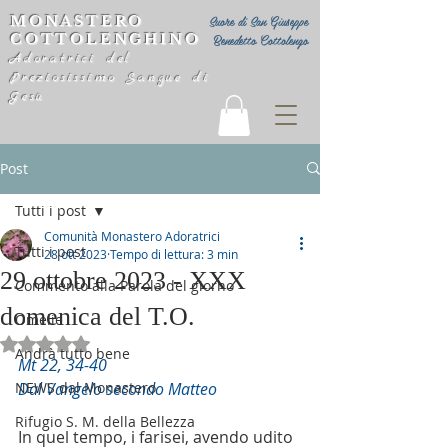
MONASTERO
Suore di San Giuseppe
COTTOLENGHINO
Benedetto Cottolengo
Adoratrici del
Preziosissimo Sangue di
Gesù
Post
Tutti i post
Comunità Monastero Adoratrici
Tutti i post
28 ott 2023
Tempo di lettura: 3 min
29 ottobre 2023 - XXX
Commento alla Parola del giorno
domenica del T.O.
Omelie
Valutazione NaN stelle su 5.
Andrà tutto bene
Mt 22, 34-40
NEWS dal Monastero
Dal Vangelo secondo Matteo
Rifugio S. M. della Bellezza
In quel tempo, i farisei, avendo udito 