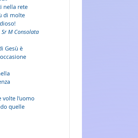
 nella rete 
ù di molte 
dioso!
Sr M Consolata
di Gesù è 
a occasione 
ella 
enza 
 volte l’uomo 
ndo quelle 