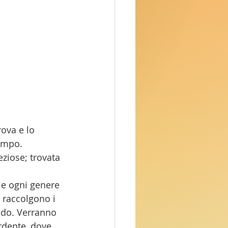
ova e lo 
campo.
eziose; trovata 
lie ogni genere 
, raccolgono i 
ondo. Verranno 
ardente, dove 