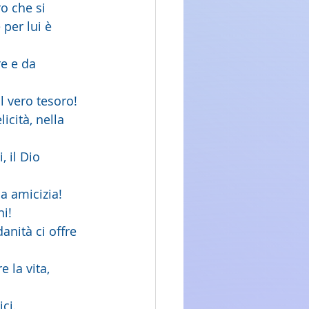
o che si 
per lui è 
e e da 
l vero tesoro!
icità, nella 
, il Dio 
a amicizia! 
ni!
anità ci offre 
 la vita, 
ci.