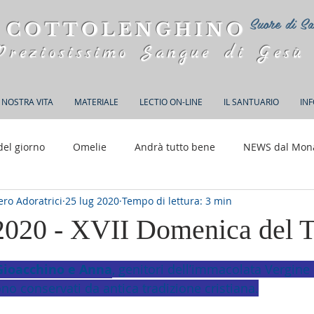
Suore di Sa
 COTTOLENGHINO
Preziosissimo Sangue di Gesù
 NOSTRA VITA
MATERIALE
LECTIO ON-LINE
IL SANTUARIO
IN
del giorno
Omelie
Andrà tutto bene
NEWS dal Mon
ro Adoratrici
25 lug 2020
Tempo di lettura: 3 min
150 anni di Adorazione
 2020 - XVII Domenica del T
elle su 5.
Gioacchino e Anna
, genitori dell’immacolata Vergin
ono conservati da antica tradizione cristiana.