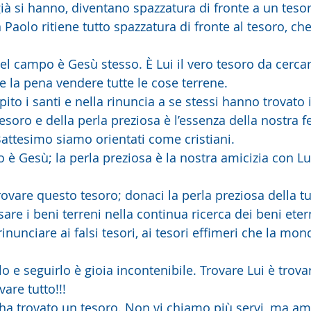
ià si hanno, diventano spazzatura di fronte a un tesor
Paolo ritiene tutto spazzatura di fronte al tesoro, che 
el campo è Gesù stesso. È Lui il vero tesoro da cercar
le la pena vendere tutte le cose terrene.
to i santi e nella rinuncia a se stessi hanno trovato i
soro e della perla preziosa è l’essenza della nostra fel
Battesimo siamo orientati come cristiani.
o è Gesù; la perla preziosa è la nostra amicizia con Lui
ovare questo tesoro; donaci la perla preziosa della tu
are i beni terreni nella continua ricerca dei beni eter
inunciare ai falsi tesori, ai tesori effimeri che la mond
 e seguirlo è gioia incontenibile. Trovare Lui è trovare
vare tutto!!!
ha trovato un tesoro. Non vi chiamo più servi, ma ami