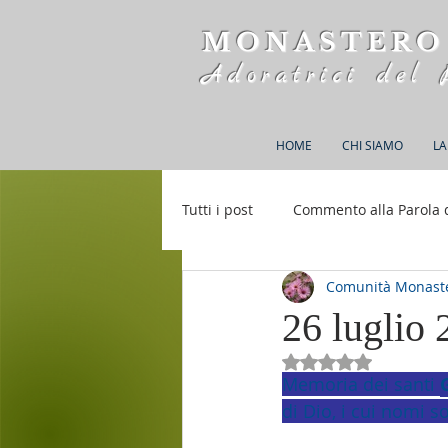
MONASTERO
Adoratrici del 
HOME
CHI SIAMO
LA
Tutti i post
Commento alla Parola 
Comunità Monaste
Rifugio S. M. della Bellezza
26 luglio
Valutazione NaN st
Memoria dei santi 
di Dio, i cui nomi s