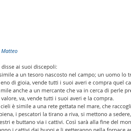
 Matteo
disse ai suoi discepoli:
è simile a un tesoro nascosto nel campo; un uomo lo tr
ieno di gioia, vende tutti i suoi averi e compra quel 
 simile anche a un mercante che va in cerca di perle pr
valore, va, vende tutti i suoi averi e la compra.
 cieli è simile a una rete gettata nel mare, che raccog
iena, i pescatori la tirano a riva, si mettono a sedere
stri e buttano via i cattivi. Così sarà alla fine del m
anno i cattivi dai buoni e li getteranno nella fornace 