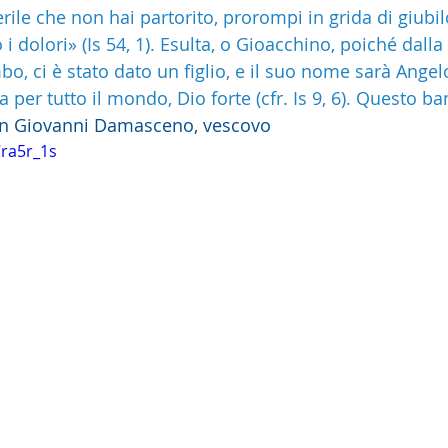
rile che non hai partorito, prorompi in grida di giubilo
 dolori» (Is 54, 1). Esulta, o Gioacchino, poiché dalla t
o, ci è stato dato un figlio, e il suo nome sarà Angel
za per tutto il mondo, Dio forte (cfr. Is 9, 6). Questo 
san Giovanni Damasceno, vescovo
Cra5r_1s