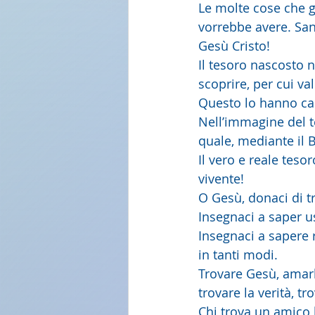
Le molte cose che g
vorrebbe avere. San 
Gesù Cristo!
Il tesoro nascosto n
scoprire, per cui va
Questo lo hanno capi
Nell’immagine del te
quale, mediante il 
Il vero e reale tesor
vivente!
O Gesù, donaci di tr
Insegnaci a saper us
Insegnaci a sapere r
in tanti modi. 
Trovare Gesù, amarlo
trovare la verità, tro
Chi trova un amico 