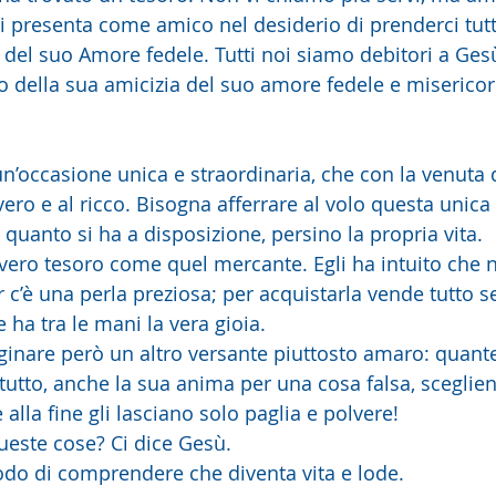
i presenta come amico nel desiderio di prenderci tutti
e del suo Amore fedele. Tutti noi siamo debitori a Ges
o della sua amicizia del suo amore fedele e misericor
 un’occasione unica e straordinaria, che con la venuta 
povero e al ricco. Bisogna afferrare al volo questa unic
quanto si ha a disposizione, persino la propria vita.
 vero tesoro come quel mercante. Egli ha intuito che n
 c’è una perla preziosa; per acquistarla vende tutto s
e ha tra le mani la vera gioia.
nare però un altro versante piuttosto amaro: quante
tutto, anche la sua anima per una cosa falsa, sceglie
e alla fine gli lasciano solo paglia e polvere!
queste cose? Ci dice Gesù.
odo di comprendere che diventa vita e lode.