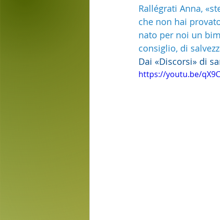
Rallégrati Anna, «ste
che non hai provato i
nato per noi un bimb
consiglio, di salvez
Dai «Discorsi» di 
https://youtu.be/qX9