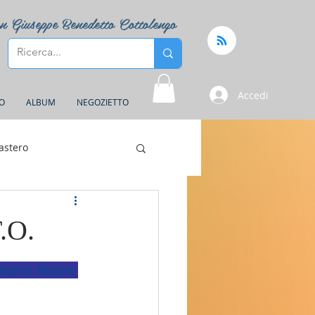
n Giuseppe Benedetto Cottolengo
Accedi
FO
ALBUM
NEGOZIETTO
astero
.O.
e Maria Madre 