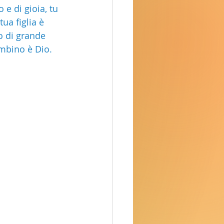
 e di gioia, tu 
ua figlia è 
o di grande 
bambino è Dio.