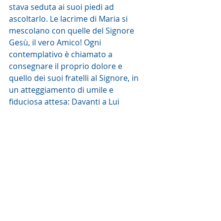
stava seduta ai suoi piedi ad 
ascoltarlo. Le lacrime di Maria si 
mescolano con quelle del Signore 
Gesù, il vero Amico! Ogni 
contemplativo è chiamato a 
consegnare il proprio dolore e 
quello dei suoi fratelli al Signore, in 
un atteggiamento di umile e 
fiduciosa attesa: Davanti a Lui 
effondo il mio cuore e al suo 
cospetto sfogo la mia angoscia.
Il Maestro è qui davanti a Te, ORA!
E' questo il momento favorevole è 
questa l'ORA della salvezza, non è 
venuto prima, "quattro giorni fa", 
perchè Tu potessi vedere ORA la 
GLORIA DI DIO.
Signore, Tu sei qui ORA,