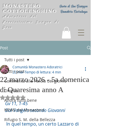
MONASTERO
Suore di San Giuseppe
COTTOLENGHINO
Benedetto Cottolengo
Adoratrici del
Preziosissimo Sangue di
Gesù
Post
Tutti i post
Comunità Monastero Adoratrici
Tutti i post
22 mar
Tempo di lettura: 4 min
22 marzo 2026 - 5a domenica
Commento alla Parola del giorno
di Quaresima anno A
Omelie
Valutazione NaN stelle su 5.
Andrà tutto bene
Gv 11, 1-45
NEWS dal Monastero
Dal Vangelo secondo Giovanni
Rifugio S. M. della Bellezza
 In quel tempo, un certo Lazzaro di 