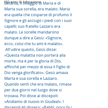
150 anni di Adorazione
Betània, il villaggio di Maria e di 
Marta sua sorella, era malato. Maria 
era quella che cosparse di profumo il 
Signore e gli asciugò i piedi con i suoi 
capelli; suo fratello Lazzaro era 
malato. Le sorelle mandarono 
dunque a dire a Gesù: «Signore, 
ecco, colui che tu ami è malato».
 All'udire questo, Gesù disse: 
«Questa malattia non porterà alla 
morte, ma è per la gloria di Dio, 
affinché per mezzo di essa il Figlio di 
Dio venga glorificato». Gesù amava 
Marta e sua sorella e Lazzaro. 
Quando sentì che era malato, rimase 
per due giorni nel luogo dove si 
trovava. Poi disse ai discepoli: 
«Andiamo di nuovo in Giudea!». I 
discepoli gli dissero: «Rabbì, poco fa i 