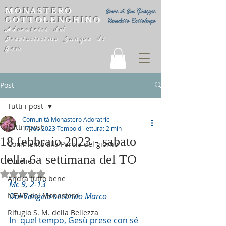
MONASTERO
Suore di San Giuseppe
COTTOLENGHINO
Benedetto Cottolengo
Adoratrici del
Preziosissimo Sangue di
Gesù
Post
Tutti i post
Comunità Monastero Adoratrici
Tutti i post
17 feb 2023
Tempo di lettura: 2 min
18 febbraio 2023 - sabato
Commento alla Parola del giorno
della 6a settimana del TO
Omelie
Valutazione NaN stelle su 5.
Andrà tutto bene
Mc 9, 2-13
NEWS dal Monastero
Dal Vangelo secondo Marco
Rifugio S. M. della Bellezza
In  quel tempo, Gesù prese con sé 