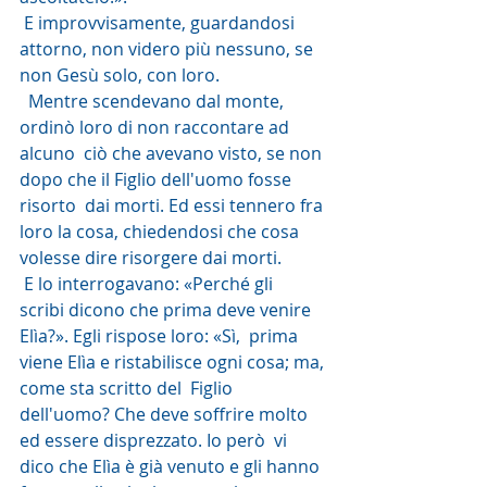
 E improvvisamente, guardandosi 
attorno, non videro più nessuno, se 
non Gesù solo, con loro.
  Mentre scendevano dal monte, 
ordinò loro di non raccontare ad 
alcuno  ciò che avevano visto, se non 
dopo che il Figlio dell'uomo fosse 
risorto  dai morti. Ed essi tennero fra 
loro la cosa, chiedendosi che cosa  
volesse dire risorgere dai morti.
 E lo interrogavano: «Perché gli  
scribi dicono che prima deve venire 
Elìa?». Egli rispose loro: «Sì,  prima 
viene Elìa e ristabilisce ogni cosa; ma, 
come sta scritto del  Figlio 
dell'uomo? Che deve soffrire molto 
ed essere disprezzato. Io però  vi 
dico che Elìa è già venuto e gli hanno 