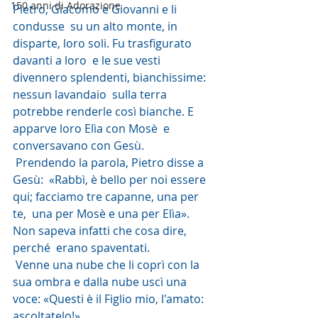
150 anni di Adorazione
Pietro, Giacomo e Giovanni e li 
condusse  su un alto monte, in 
disparte, loro soli. Fu trasfigurato 
davanti a loro  e le sue vesti 
divennero splendenti, bianchissime: 
nessun lavandaio  sulla terra 
potrebbe renderle così bianche. E 
apparve loro Elìa con Mosè  e 
conversavano con Gesù.
 Prendendo la parola, Pietro disse a 
Gesù:  «Rabbì, è bello per noi essere 
qui; facciamo tre capanne, una per 
te,  una per Mosè e una per Elìa». 
Non sapeva infatti che cosa dire, 
perché  erano spaventati.
 Venne una nube che li coprì con la 
sua ombra e dalla nube uscì una 
voce: «Questi è il Figlio mio, l'amato: 
ascoltatelo!».