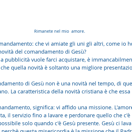
Rimanete nel mio  amore. 
mandamento: che vi amiate gli uni gli altri, come io h
a novità del comandamento di Gesù?
la pubblicità vuole farci acquistare, è immancabilme
he quella novità è soltanto una migliore presentazio
ndamento di Gesù non è una novità nel tempo, di quel
o. La caratteristica della novità cristiana è che essa
andamento, significa: vi affido una missione. L'amor
ita, il servizio fino a lavare e perdonare quello che c'è
 possibile solo quando c'è Gesù presente. Gesù ci lava i
, perchè questa misericordia è la missione che il Padre