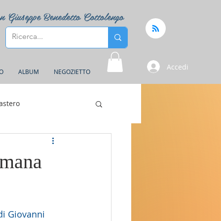
n Giuseppe Benedetto Cottolengo
Accedi
FO
ALBUM
NEGOZIETTO
astero
timana
di Giovanni 