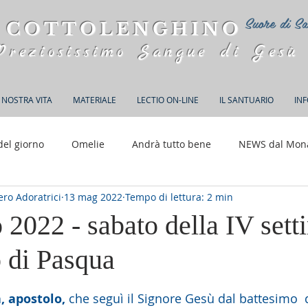
Suore di Sa
 COTTOLENGHINO
Preziosissimo Sangue di Gesù
 NOSTRA VITA
MATERIALE
LECTIO ON-LINE
IL SANTUARIO
IN
del giorno
Omelie
Andrà tutto bene
NEWS dal Mon
ro Adoratrici
13 mag 2022
Tempo di lettura: 2 min
150 anni di Adorazione
 2022 - sabato della IV set
 di Pasqua
elle su 5.
, apostolo,
 che seguì il Signore Gesù dal battesimo  