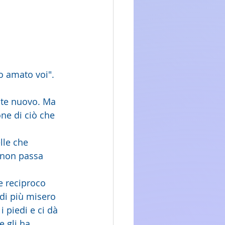
o amato voi".
nte nuovo. Ma 
ne di ciò che 
le che 
 non passa 
e reciproco 
 di più misero 
 piedi e ci dà 
 gli ha 