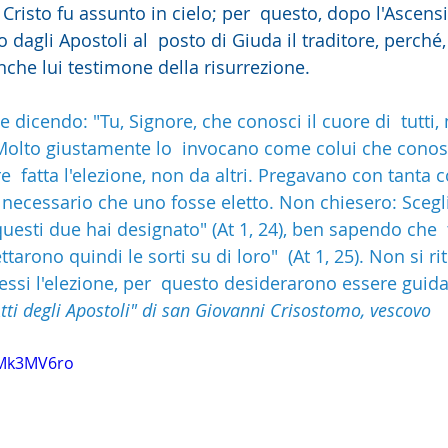
i Cristo fu assunto in cielo; per  questo, dopo l'Ascens
 dagli Apostoli al  posto di Giuda il traditore, perché, 
nche lui testimone della risurrezione.
dicendo: "Tu, Signore, che conosci il cuore di  tutti, m
. Molto giustamente lo  invocano come colui che conosc
ere  fatta l'elezione, non da altri. Pregavano con tanta 
 necessario che uno fosse eletto. Non chiesero: Scegli
uesti due hai designato" (At 1, 24), ben sapendo che  t
ttarono quindi le sorti su di loro"  (At 1, 25). Non si r
tessi l'elezione, per  questo desiderarono essere guid
tti degli Apostoli" di san Giovanni Crisostomo, vescovo
NMk3MV6ro