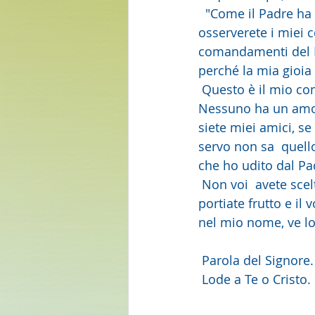
  "Come il Padre ha amato me, anche io ho amato voi. Rimanete nel mio  amore. Se 
osserverete i miei 
comandamenti del P
perché la mia gioia s
 Questo è il mio comandamento: che vi amiate gli uni gli  altri come io ho amato voi. 
Nessuno ha un amore
siete miei amici, se
servo non sa  quell
che ho udito dal Pad
 Non voi  avete scelto me, ma io ho scelto voi e vi ho costituiti perché andiate e  
portiate frutto e il
nel mio nome, ve lo 
 Parola del Signore.
 Lode a Te o Cristo.