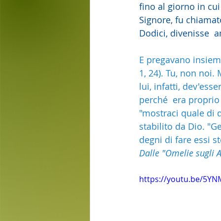
fino al giorno in cu
Signore, fu chiamato
Dodici, divenisse  a
E pregavano insieme 
1, 24). Tu, non noi
lui, infatti, dev'ess
perché  era proprio
"mostraci quale di q
stabilito da Dio. "Ge
degni di fare essi s
Dalle "Omelie sugli A
https://youtu.be/5Y