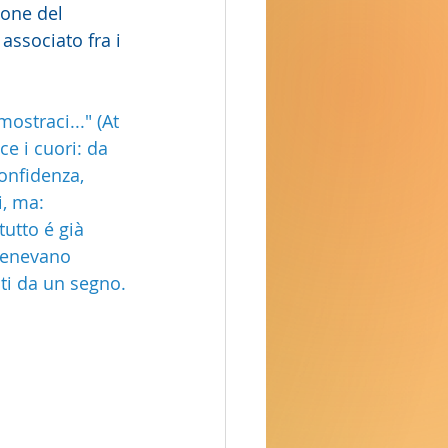
ione del 
associato fra i 
ostraci..." (At 
e i cuori: da 
confidenza, 
, ma:  
utto é già 
itenevano 
ati da un segno.