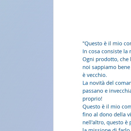
"Questo è il mio co
In cosa consiste l
Ogni prodotto, che 
noi sappiamo bene c
è vecchio.
La novità del coma
passano e invecchian
proprio!
Questo è il mio com
fino al dono della v
nell'altro, questo è
la missione di farlo