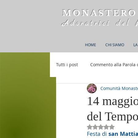
MONASTERO
Adoratrici del 
HOME
CHI SIAMO
LA
Tutti i post
Commento alla Parola 
Comunità Monaste
Rifugio S. M. della Bellezza
14 maggio
del Tempo
Valutazione NaN st
Festa di 
san Mattia