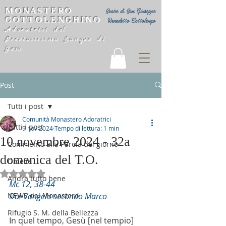
MONASTERO
Suore di San Giuseppe
COTTOLENGHINO
Benedetto Cottolengo
Adoratrici del
Preziosissimo Sangue di
Gesù
Post
Tutti i post
Comunità Monastero Adoratrici
Tutti i post
9 nov 2024
Tempo di lettura: 1 min
10 novembre 2024 - 32a
Commento alla Parola del giorno
domenica del T.O.
Omelie
Valutazione NaN stelle su 5.
Andrà tutto bene
Mc 12, 38-44
NEWS dal Monastero
Dal Vangelo secondo Marco
Rifugio S. M. della Bellezza
In quel tempo, Gesù [nel tempio] 