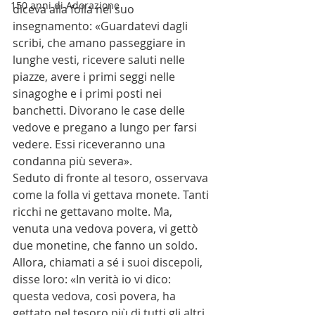
150 anni di Adorazione
diceva alla folla nel suo 
insegnamento: «Guardatevi dagli 
scribi, che amano passeggiare in 
lunghe vesti, ricevere saluti nelle 
piazze, avere i primi seggi nelle 
sinagoghe e i primi posti nei 
banchetti. Divorano le case delle 
vedove e pregano a lungo per farsi 
vedere. Essi riceveranno una 
condanna più severa».
Seduto di fronte al tesoro, osservava 
come la folla vi gettava monete. Tanti 
ricchi ne gettavano molte. Ma, 
venuta una vedova povera, vi gettò 
due monetine, che fanno un soldo.
Allora, chiamati a sé i suoi discepoli, 
disse loro: «In verità io vi dico: 
questa vedova, così povera, ha 
gettato nel tesoro più di tutti gli altri. 