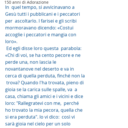
150 anni di Adorazione
In  quel tempo, si avvicinavano a 
Gesù tutti i pubblicani e i peccatori 
per  ascoltarlo. I farisei e gli scribi 
mormoravano dicendo: «Costui  
accoglie i peccatori e mangia con 
loro».
 Ed egli disse loro questa  parabola: 
«Chi di voi, se ha cento pecore e ne 
perde una, non lascia le  
novantanove nel deserto e va in 
cerca di quella perduta, finché non la 
 trova? Quando l'ha trovata, pieno di 
gioia se la carica sulle spalle, va  a 
casa, chiama gli amici e i vicini e dice 
loro: "Rallegratevi con me,  perché 
ho trovato la mia pecora, quella che 
si era perduta". Io vi dico:  così vi 
sarà gioia nel cielo per un solo 