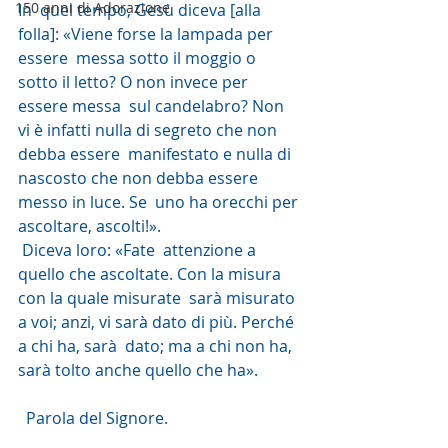
150 anni di Adorazione
In  quel tempo, Gesù diceva [alla 
folla]: «Viene forse la lampada per 
essere  messa sotto il moggio o 
sotto il letto? O non invece per 
essere messa  sul candelabro? Non 
vi è infatti nulla di segreto che non 
debba essere  manifestato e nulla di 
nascosto che non debba essere 
messo in luce. Se  uno ha orecchi per 
ascoltare, ascolti!».
 Diceva loro: «Fate  attenzione a 
quello che ascoltate. Con la misura 
con la quale misurate  sarà misurato 
a voi; anzi, vi sarà dato di più. Perché 
a chi ha, sarà  dato; ma a chi non ha, 
sarà tolto anche quello che ha».
  Parola del Signore. 