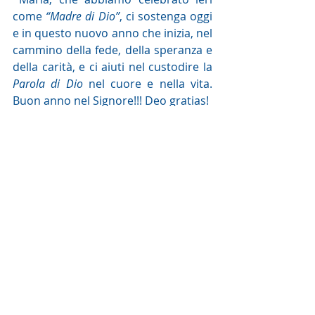
come 
“Madre di Dio”
, ci sostenga oggi 
e in questo nuovo anno che inizia, nel 
cammino della fede, della speranza e 
della carità, e ci aiuti nel custodire la 
Parola di Dio
 nel cuore e nella vita. 
Buon anno nel Signore!!! Deo gratias!
Sr. Maria Antonietta
Commento alla Parola del giorno
Post recenti
Mostra tutti