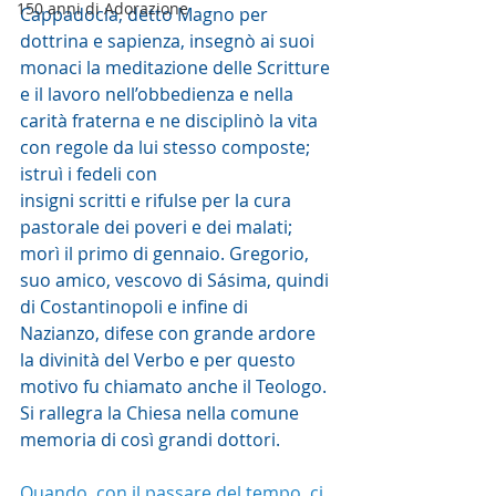
150 anni di Adorazione
Cappadocia, detto Magno per 
dottrina e sapienza, insegnò ai suoi 
monaci la meditazione delle Scritture 
e il lavoro nell’obbedienza e nella 
carità fraterna e ne disciplinò la vita 
con regole da lui stesso composte; 
istruì i fedeli con
insigni scritti e rifulse per la cura 
pastorale dei poveri e dei malati; 
morì il primo di gennaio. Gregorio, 
suo amico, vescovo di Sásima, quindi 
di Costantinopoli e infine di 
Nazianzo, difese con grande ardore 
la divinità del Verbo e per questo 
motivo fu chiamato anche il Teologo. 
Si rallegra la Chiesa nella comune 
memoria di così grandi dottori.
Quando, con il passare del tempo, ci 