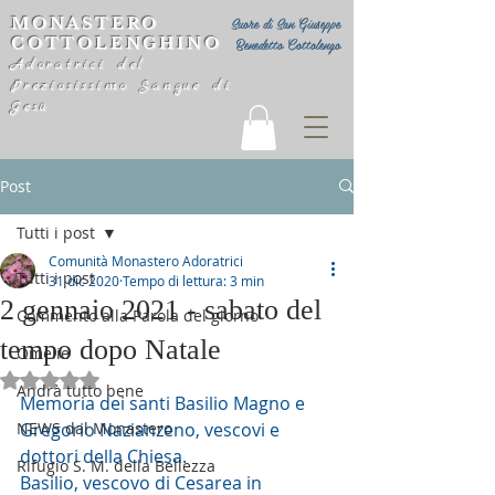
MONASTERO
Suore di San Giuseppe
COTTOLENGHINO
Benedetto Cottolengo
Adoratrici del
Preziosissimo Sangue di
Gesù
Post
Tutti i post
Comunità Monastero Adoratrici
Tutti i post
31 dic 2020
Tempo di lettura: 3 min
2 gennaio 2021 - sabato del
Commento alla Parola del giorno
tempo dopo Natale
Omelie
Valutazione NaN stelle su 5.
Andrà tutto bene
Memoria dei santi Basilio Magno e 
NEWS dal Monastero
Gregorio Nazianzeno, vescovi e 
dottori della Chiesa.
Rifugio S. M. della Bellezza
Basilio, vescovo di Cesarea in 