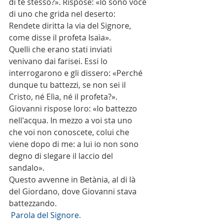
di te stesso?». Rispose: «Io sono voce 
di uno che grida nel deserto: 
Rendete diritta la via del Signore, 
come disse il profeta Isaìa».
Quelli che erano stati inviati 
venivano dai farisei. Essi lo 
interrogarono e gli dissero: «Perché 
dunque tu battezzi, se non sei il 
Cristo, né Elìa, né il profeta?». 
Giovanni rispose loro: «Io battezzo 
nell'acqua. In mezzo a voi sta uno 
che voi non conoscete, colui che 
viene dopo di me: a lui io non sono 
degno di slegare il laccio del 
sandalo».
Questo avvenne in Betània, al di là 
del Giordano, dove Giovanni stava 
battezzando.
 Parola del Signore. 