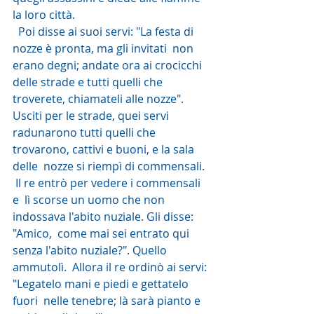
la loro città.
  Poi disse ai suoi servi: "La festa di 
nozze è pronta, ma gli invitati  non 
erano degni; andate ora ai crocicchi 
delle strade e tutti quelli che  
troverete, chiamateli alle nozze". 
Usciti per le strade, quei servi  
radunarono tutti quelli che 
trovarono, cattivi e buoni, e la sala 
delle  nozze si riempì di commensali.
 Il re entrò per vedere i commensali 
e  lì scorse un uomo che non 
indossava l'abito nuziale. Gli disse: 
"Amico,  come mai sei entrato qui 
senza l'abito nuziale?". Quello 
ammutolì.  Allora il re ordinò ai servi: 
"Legatelo mani e piedi e gettatelo 
fuori  nelle tenebre; là sarà pianto e 