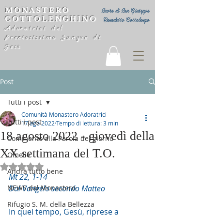
MONASTERO
Suore di San Giuseppe
COTTOLENGHINO
Benedetto Cottolengo
Adoratrici del
Preziosissimo Sangue di
Gesù
Post
Tutti i post
Comunità Monastero Adoratrici
Tutti i post
17 ago 2022
Tempo di lettura: 3 min
18 agosto 2022 - giovedì della
Commento alla Parola del giorno
XX settimana del T.O.
Omelie
Valutazione NaN stelle su 5.
Andrà tutto bene
Mt 22, 1-14
NEWS dal Monastero
Dal Vangelo secondo Matteo
Rifugio S. M. della Bellezza
In quel tempo, Gesù, riprese a 