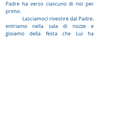
Padre ha verso ciascuno di noi per 
primo. 
            Lasciamoci rivestire dal Padre, 
entriamo nella sala di nozze e 
gioiamo della festa che Lui ha 
preparato per ciascuno di noi.
Sr M. Benedetta
Commento alla Parola del giorno
Post recenti
Mostra tutti