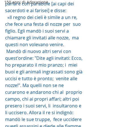
150 anni di Adorazione
parlare con parabole [ai capi dei 
sacerdoti e ai farisei] e disse:
  «Il regno dei cieli è simile a un re, 
che fece una festa di nozze per  suo 
figlio. Egli mandò i suoi servi a 
chiamare gli invitati alle nozze,  ma 
questi non volevano venire.
 Mandò di nuovo altri servi con  
quest'ordine: "Dite agli invitati: Ecco, 
ho preparato il mio pranzo; i  miei 
buoi e gli animali ingrassati sono già 
uccisi e tutto è pronto;  venite alle 
nozze!". Ma quelli non se ne 
curarono e andarono chi al  proprio 
campo, chi ai propri affari; altri poi 
presero i suoi servi, li  insultarono e 
li uccisero. Allora il re si indignò: 
mandò le sue truppe,  fece uccidere 
quegli assassini e diede alle fiamme 