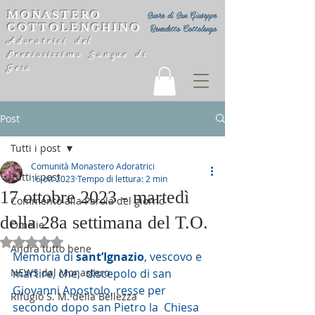
MONASTERO
Suore di San Giuseppe
COTTOLENGHINO
Benedetto Cottolengo
Adoratrici del
Preziosissimo Sangue di
Gesù
Post
Tutti i post
Comunità Monastero Adoratrici
Tutti i post
16 ott 2023
Tempo di lettura: 2 min
17 ottobre 2023 - martedì
Commento alla Parola del giorno
della 28a settimana del T.O.
Omelie
Valutazione NaN stelle su 5.
Andrà tutto bene
Memoria di 
sant’Ignazio
, vescovo e 
NEWS dal Monastero
martire, che,  discepolo di san 
Giovanni Apostolo, resse per 
Rifugio S. M. della Bellezza
secondo dopo san Pietro la  Chiesa 