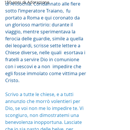
150 anni di Adorazione
di Antiochia. Condannato alle fiere 
sotto l’imperatore Traiano,  fu 
portato a Roma e qui coronato da 
un glorioso martirio: durante il  
viaggio, mentre sperimentava la 
ferocia delle guardie, simile a quella  
dei leopardi, scrisse sette lettere a 
Chiese diverse, nelle quali  esortava i 
fratelli a servire Dio in comunione 
con i vescovi e a non  impedire che 
egli fosse immolato come vittima per 
Cristo.
Scrivo a tutte le chiese, e a tutti 
annunzio che morrò volentieri per 
Dio, se voi non me lo impedire te. Vi 
scongiuro, non dimostratemi una 
benevolenza inopportuna. Lasciate 
che io sia pasto delle belve, per 