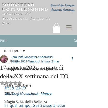
MONASTERO
Suore di San Giuseppe
COTTOLENGHINO
Benedetto Cottolengo
Adoratrici del
Preziosissimo Sangue di
Gesù
Post
Tutti i post
Comunità Monastero Adoratrici
Tutti i post
16 ago 2021
Tempo di lettura: 2 min
17 agosto 2021 - martedì
Commento alla Parola del giorno
della XX settimana del TO
Omelie
Valutazione NaN stelle su 5.
Andrà tutto bene
Mt 19, 23-30
NEWS dal Monastero
Dal Vangelo secondo Matteo
Rifugio S. M. della Bellezza
In  quel tempo, Gesù disse ai suoi 