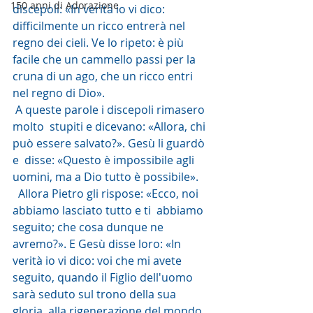
150 anni di Adorazione
discepoli: «In verità io vi dico:  
difficilmente un ricco entrerà nel 
regno dei cieli. Ve lo ripeto: è più  
facile che un cammello passi per la 
cruna di un ago, che un ricco entri  
nel regno di Dio».
 A queste parole i discepoli rimasero 
molto  stupiti e dicevano: «Allora, chi 
può essere salvato?». Gesù li guardò 
e  disse: «Questo è impossibile agli 
uomini, ma a Dio tutto è possibile».
  Allora Pietro gli rispose: «Ecco, noi 
abbiamo lasciato tutto e ti  abbiamo 
seguito; che cosa dunque ne 
avremo?». E Gesù disse loro: «In  
verità io vi dico: voi che mi avete 
seguito, quando il Figlio dell'uomo  
sarà seduto sul trono della sua 
gloria, alla rigenerazione del mondo,  