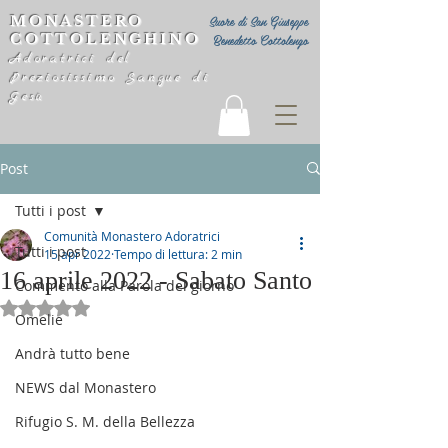
MONASTERO
Suore di San Giuseppe
COTTOLENGHINO
Benedetto Cottolengo
Adoratrici del
Preziosissimo Sangue di
Gesù
Post
Tutti i post
Comunità Monastero Adoratrici
Tutti i post
15 apr 2022
Tempo di lettura: 2 min
16 aprile 2022 - Sabato Santo
Commento alla Parola del giorno
Valutazione NaN stelle su 5.
Omelie
Andrà tutto bene
NEWS dal Monastero
Rifugio S. M. della Bellezza