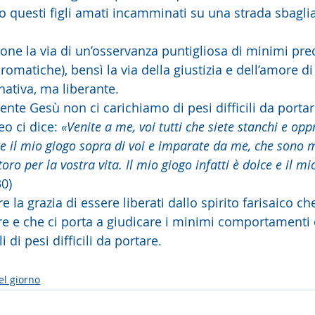
 questi figli amati incamminati su una strada sbaglia
ne la via di un’osservanza puntigliosa di minimi prece
omatiche), bensì la via della giustizia e dell’amore di 
ativa, ma liberante.
e Gesù non ci carichiamo di pesi difficili da portare,
o ci dice: 
«Venite a me, voi tutti che siete stanchi e oppre
te il mio giogo sopra di voi e imparate da me, che sono m
toro per la vostra vita. Il mio giogo infatti è dolce e il mi
30)
 la grazia di essere liberati dallo spirito farisaico che
re e che ci porta a giudicare i minimi comportamenti 
li di pesi difficili da portare.
el giorno