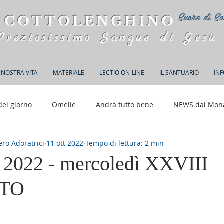
Suore di Sa
 COTTOLENGHINO
Preziosissimo Sangue di Gesù
 NOSTRA VITA
MATERIALE
LECTIO ON-LINE
IL SANTUARIO
IN
del giorno
Omelie
Andrà tutto bene
NEWS dal Mon
ro Adoratrici
11 ott 2022
Tempo di lettura: 2 min
150 anni di Adorazione
e 2022 - mercoledì XXVIII
 TO
elle su 5.