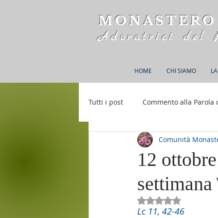
MONASTERO
Adoratrici del 
HOME
CHI SIAMO
LA
Tutti i post
Commento alla Parola 
Comunità Monaste
Rifugio S. M. della Bellezza
12 ottobr
settimana
Valutazione NaN st
Lc 11, 42-46