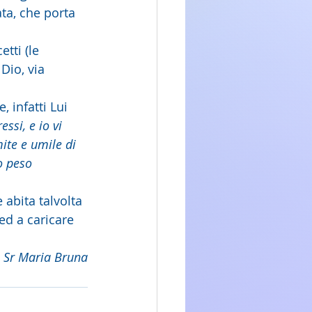
ta, che porta 
tti (le 
Dio, via 
 infatti Lui 
ssi, e io vi 
ite e umile di 
o peso 
 abita talvolta 
ed a caricare 
Sr Maria Bruna