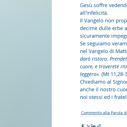
Gesù soffre vedendo
all’infelicità.
Il Vangelo non propo
decime dulle erbe ar
sicuramente impegn
Se seguiamo verament
nel Vangelo di Matte
darò ristoro. Prende
cuore, e troverete ris
leggero».
 (Mt 11,28-
Chiediamo al Signore
anche il nostro cuo
noi stessi ed i fratel
Commento alla Parola d