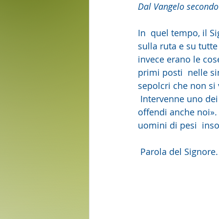
Dal Vangelo secondo
In  quel tempo, il S
sulla ruta e su tutte
invece erano le cose
primi posti  nelle s
sepolcri che non si
 Intervenne uno dei dottori della Legge e gli disse:  «Maestro, dicendo questo, tu 
offendi anche noi». 
uomini di pesi  ins
 Parola del Signore.