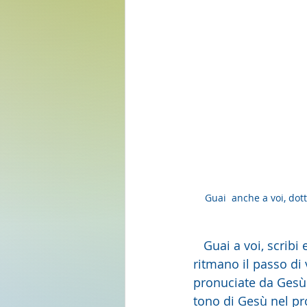
Guai  anche a voi, dott
   Guai a voi, scribi e farisei, guai anche a voi, dottori della legge! Queste parole di Gesù 
ritmano il passo di
pronuciate da Gesù 
tono di Gesù nel pro