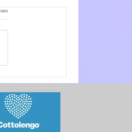
ioni
glio 2026 - 15a Domenica
.O. anno A