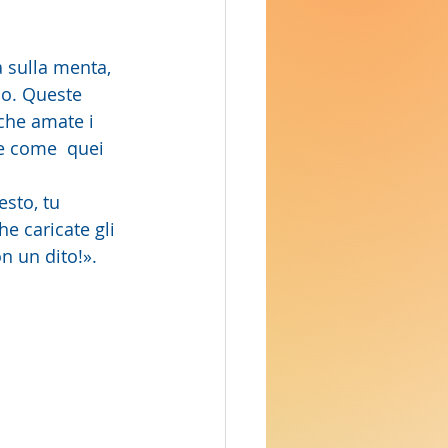
a sulla menta, 
Dio. Queste 
 che amate i 
te come  quei 
he caricate gli 
n un dito!».