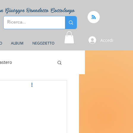
n Giuseppe Benedetto Cottolengo
Accedi
FO
ALBUM
NEGOZIETTO
astero