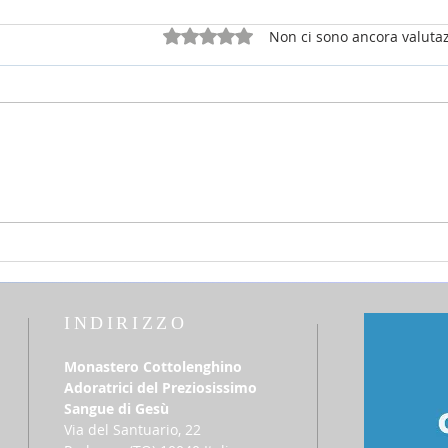
Valutazione 0 stelle su 5.
Non ci sono ancora valutaz
25 luglio 2026 - sabato della 16a
12 lu
settimana Tempo Ordinario
del T
INDIRIZZO
Monastero Cottolenghino
Adoratrici del Preziosissimo
Sangue di Gesù
Via del Santuario, 22