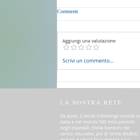
Commenti
Aggiungi una valutazione
2 agosto 2026 - 18a Domenica
Scrivi un commento...
del T.O. anno A
LA NOSTRA RETE
Da quasi 2 secoli Cottolengo assiste in
Italia e nel mondo 500 mila pazienti
negli ospedali, 5mila bambini nei
servizi educativi, più di 5mila disabili,
anziani e senza fissa dimora a cui