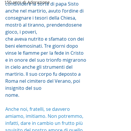
150 anni di Adorazione
condividere la sorte di papa Sisto 
anche nel martirio, avuto l’ordine di 
consegnare i tesori della Chiesa, 
mostrò al tiranno, prendendosene 
gioco, i poveri,
che aveva nutrito e sfamato con dei 
beni elemosinati. Tre giorni dopo 
vinse le fiamme per la fede in Cristo 
e in onore del suo trionfo migrarono 
in cielo anche gli strumenti del 
martirio. Il suo corpo fu deposto a 
Roma nel cimitero del Verano, poi 
insignito del suo
nome.
Anche noi, fratelli, se davvero 
amiamo, imitiamo. Non potremmo, 
infatti, dare in cambio un frutto più 
squisito del nostro amore di quello 