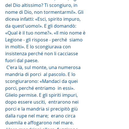
del Dio altissimo? Ti scongiuro, in 
nome di Dio, non tormentarmi!». Gli  
diceva infatti: «Esci, spirito impuro, 
da quest'uomo!». E gli domandò:  
«Qual è il tuo nome?». «Il mio nome è 
Legione - gli rispose - perché  siamo 
in molti». E lo scongiurava con 
insistenza perché non li cacciasse  
fuori dal paese.
 C'era là, sul monte, una numerosa 
mandria di porci  al pascolo. E lo 
scongiurarono: «Mandaci da quei 
porci, perché entriamo  in essi». 
Glielo permise. E gli spiriti impuri, 
dopo essere usciti,  entrarono nei 
porci e la mandria si precipitò giù 
dalla rupe nel mare;  erano circa 
duemila e affogarono nel mare.