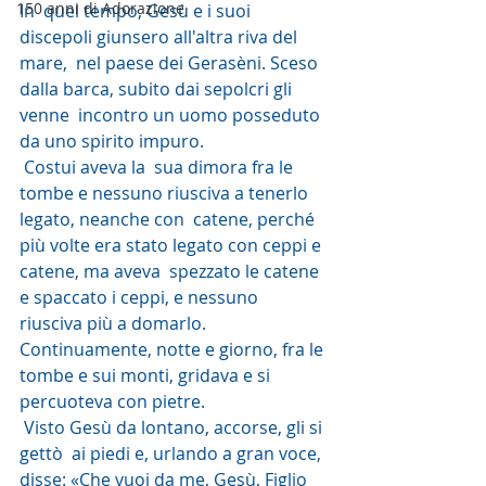
150 anni di Adorazione
In  quel tempo, Gesù e i suoi 
discepoli giunsero all'altra riva del 
mare,  nel paese dei Gerasèni. Sceso 
dalla barca, subito dai sepolcri gli 
venne  incontro un uomo posseduto 
da uno spirito impuro.
 Costui aveva la  sua dimora fra le 
tombe e nessuno riusciva a tenerlo 
legato, neanche con  catene, perché 
più volte era stato legato con ceppi e 
catene, ma aveva  spezzato le catene 
e spaccato i ceppi, e nessuno 
riusciva più a domarlo.  
Continuamente, notte e giorno, fra le 
tombe e sui monti, gridava e si  
percuoteva con pietre.
 Visto Gesù da lontano, accorse, gli si 
gettò  ai piedi e, urlando a gran voce, 
disse: «Che vuoi da me, Gesù, Figlio  