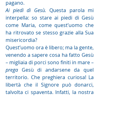
pagano. 
Ai piedi di Gesù.
 Questa parola mi 
interpella: so stare ai piedi di Gesù 
come Maria, come quest’uomo che 
ha ritrovato se stesso grazie alla Sua 
misericordia?  
Quest’uomo ora è libero; ma la gente, 
venendo a sapere cosa ha fatto Gesù 
– migliaia di porci sono finiti in mare – 
prega
 Gesù di andarsene da quel 
territorio. Che preghiera curiosa! La 
libertà che il Signore può donarci, 
talvolta ci spaventa. Infatti, la nostra 
vita, insieme a Lui, può cambiare 
profondamente, perché 
nullaè 
impossibile a Dio
 (Lc1,37). 
  Sr. Chiara