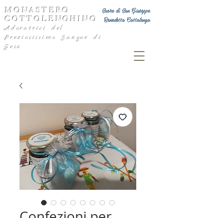
MONASTERO
Suore di San Giuseppe
COTTOLENGHINO
Benedetto Cottolengo
Adoratrici del
Preziosissimo Sangue di
Gesù
Confezioni per