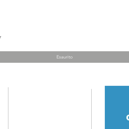
r
Esaurito
INDIRIZZO
Monastero Cottolenghino
Adoratrici del Preziosissimo
Sangue di Gesù
Via del Santuario, 22
​Pralormo (TO) 10040 Italia