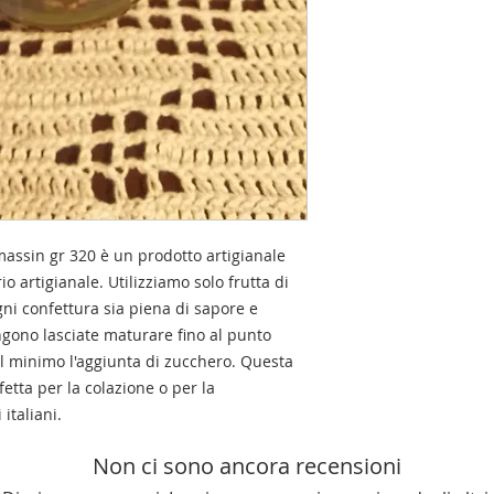
Da conservare in lu
l’apertura conservare
consumare entro 5g
Raccolta differenzia
acciaio C/FE 91. Veri
Comune.
massin gr 320 è un prodotto artigianale
o artigianale. Utilizziamo solo frutta di
ni confettura sia piena di sapore e
gono lasciate maturare fino al punto
al minimo l'aggiunta di zucchero. Questa
fetta per la colazione o per la
 italiani.
Non ci sono ancora recensioni