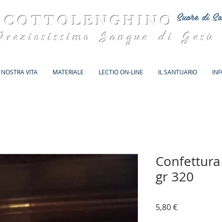
Suore di Sa
 COTTOLENGHINO
Preziosissimo Sangue di Gesù
 NOSTRA VITA
MATERIALE
LECTIO ON-LINE
IL SANTUARIO
IN
Confettura
gr 320
Prezzo
5,80 €