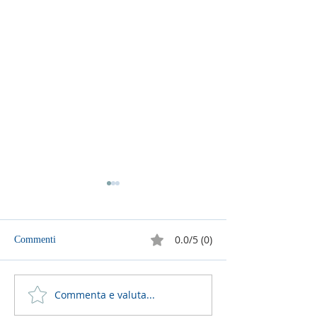
0.0/5 (0)
Commenti
Commenta e valuta...
26 luglio 2026 - 17a
12 luglio 2026 - 1
Domenica del T.O. anno A -
Domenica del T.O