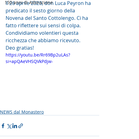
150 anni di Adorazione
Il 26 aprile 2020, don Luca Peyron ha 
predicato il sesto giorno della 
Novena del Santo Cottolengo. Ci ha 
fatto riflettere sui sensi di colpa
.
Condividiamo volentieri questa 
ricchezza che abbiamo ricevuto.
Deo gratias!
https://youtu.be/Rr69Bp2uLAs?
si=apQAeVHSQVkPdjw-
NEWS dal Monastero