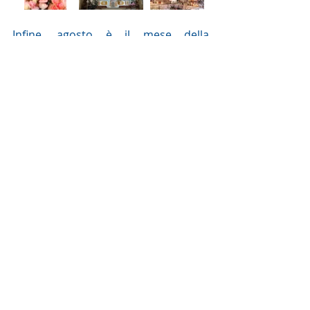
Infine, agosto è il mese della 
Madonna a Conflenti: il paese si 
riempie di gente, per via degli 
emigrati che tornano a visitare le loro 
famiglie e la loro terra. L’ultima 
domenica del mese si celebra la 
solennità della Madonna della 
Quercia, venerata nella Basilica, che è 
preceduta da un triduo di preghiera. 
Il giovedì precedente, infatti, avv
iene 
la cerimonia di incoronazione della 
statua della Vergine di Visora, 
patrona della Diocesi. Noi ci siamo 
unite alla preghiera partendo dal 
Rifugio all’alba della domenica, alle 
tre e un q
uarto, per partecipare alla 
prima Messa delle cinque del 