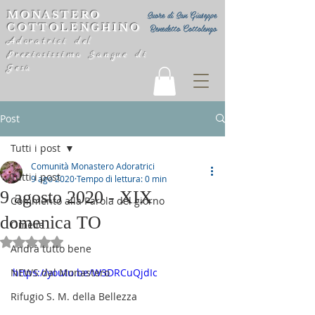
MONASTERO
Suore di San Giuseppe
COTTOLENGHINO
Benedetto Cottolengo
Adoratrici del
Preziosissimo Sangue di
Gesù
Post
Tutti i post
Comunità Monastero Adoratrici
Tutti i post
9 ago 2020
Tempo di lettura: 0 min
9 agosto 2020 - XIX
Commento alla Parola del giorno
domenica TO
Omelie
Valutazione NaN stelle su 5.
Andrà tutto bene
NEWS dal Monastero
https://youtu.be/W3DRCuQjdIc
Rifugio S. M. della Bellezza