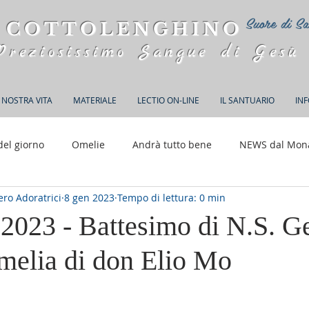
Suore di Sa
 COTTOLENGHINO
Preziosissimo Sangue di Gesù
 NOSTRA VITA
MATERIALE
LECTIO ON-LINE
IL SANTUARIO
IN
del giorno
Omelie
Andrà tutto bene
NEWS dal Mon
ro Adoratrici
8 gen 2023
Tempo di lettura: 0 min
150 anni di Adorazione
 2023 - Battesimo di N.S. G
Omelia di don Elio Mo
elle su 5.