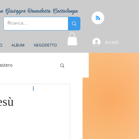
n Giuseppe Benedetto Cottolengo
Accedi
FO
ALBUM
NEGOZIETTO
astero
esù