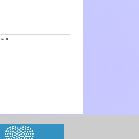
ioni
glio 2026 - 15a Domenica
.O. anno A - Omelia di don
 Mo