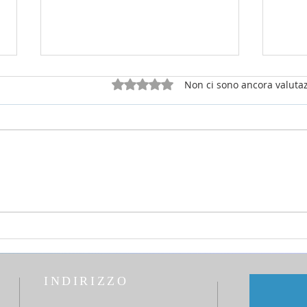
Valutazione 0 stelle su 5.
Non ci sono ancora valutaz
26 luglio 2026 - 17a Domenica
12 lu
del T.O. anno A - Omelia di don
del T
Elio Mo
Elio
INDIRIZZO