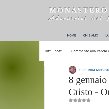
MONASTERO
Adoratrici del 
HOME
CHI SIAMO
LA
Tutti i post
Commento alla Parola 
Comunità Monaste
Rifugio S. M. della Bellezza
8 gennaio
Cristo - 
Valutazione NaN st