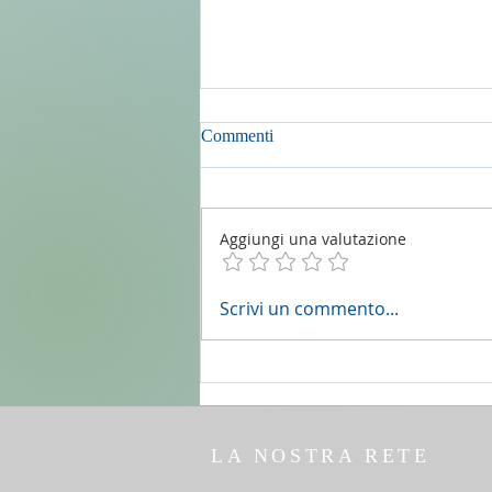
Commenti
Aggiungi una valutazione
2 agosto 2026 - 18a Domenica
Scrivi un commento...
del T.O. anno A - Omelia di don
Elio Mo
LA NOSTRA RETE