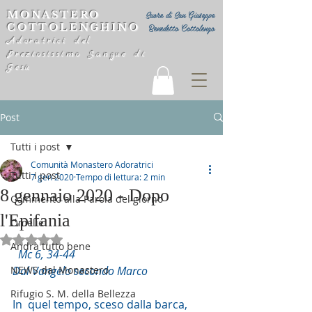
MONASTERO
Suore di San Giuseppe
COTTOLENGHINO
Benedetto Cottolengo
Adoratrici del
Preziosissimo Sangue di
Gesù
Post
Tutti i post
Comunità Monastero Adoratrici
Tutti i post
7 gen 2020
Tempo di lettura: 2 min
8 gennaio 2020 - Dopo
Commento alla Parola del giorno
l'Epifania
Omelie
Valutazione NaN stelle su 5.
Andrà tutto bene
Mc 6, 34-44
NEWS dal Monastero
Dal Vangelo secondo Marco
Rifugio S. M. della Bellezza
In  quel tempo, sceso dalla barca, 