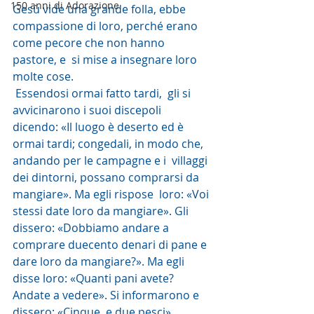
150 anni di Adorazione
Gesù vide una grande folla, ebbe  
compassione di loro, perché erano 
come pecore che non hanno 
pastore, e  si mise a insegnare loro 
molte cose.
 Essendosi ormai fatto tardi,  gli si 
avvicinarono i suoi discepoli 
dicendo: «Il luogo è deserto ed è  
ormai tardi; congedali, in modo che, 
andando per le campagne e i  villaggi 
dei dintorni, possano comprarsi da 
mangiare». Ma egli rispose  loro: «Voi 
stessi date loro da mangiare». Gli 
dissero: «Dobbiamo andare a  
comprare duecento denari di pane e 
dare loro da mangiare?». Ma egli  
disse loro: «Quanti pani avete? 
Andate a vedere». Si informarono e  
dissero: «Cinque, e due pesci».