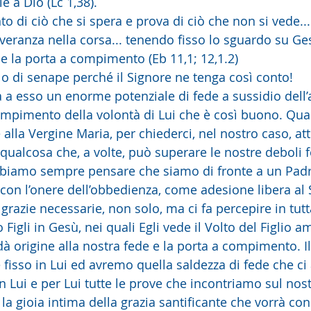
le a Dio (Lc 1,38).
 di ciò che si spera e prova di ciò che non si vede...
eranza nella corsa... tenendo fisso lo sguardo su Ges
 e la porta a compimento (Eb 11,1; 12,1.2)
lo di senape perché il Signore ne tenga così conto!
 a esso un enorme potenziale di fede a sussidio dell’
empimento della volontà di Lui che è così buono. Quan
alla Vergine Maria, per chiederci, nel nostro caso, at
ualcosa che, a volte, può superare le nostre deboli fo
obbiamo sempre pensare che siamo di fronte a un Padre
on l’onere dell’obbedienza, come adesione libera al S
grazie necessarie, non solo, ma ci fa percepire in tutt
igli in Gesù, nei quali Egli vede il Volto del Figlio a
 dà origine alla nostra fede e la porta a compimento. I
isso in Lui ed avremo quella saldezza di fede che ci a
on Lui e per Lui tutte le prove che incontriamo sul no
 la gioia intima della grazia santificante che vorrà co