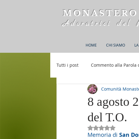
MONASTERO
Adoratrici del 
HOME
CHI SIAMO
LA
Tutti i post
Commento alla Parola 
Comunità Monaste
Rifugio S. M. della Bellezza
8 agosto 2
del T.O.
Valutazione NaN st
Memoria di 
San D