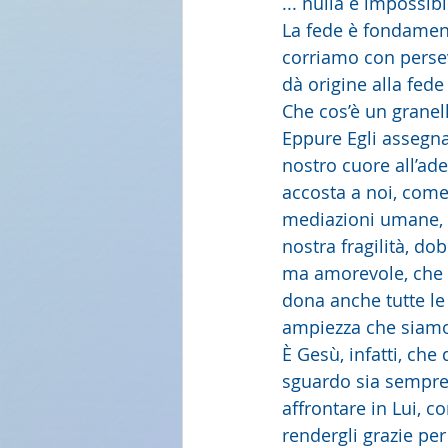
... nulla è impossibi
La fede è fondamento
corriamo con persev
dà origine alla fede
Che cos’è un granel
Eppure Egli assegna
nostro cuore all’ad
accosta a noi, come 
mediazioni umane, q
nostra fragilità, d
ma amorevole, che c
dona anche tutte le 
ampiezza che siamo F
È Gesù, infatti, che
sguardo sia sempre f
affrontare in Lui, c
rendergli grazie per