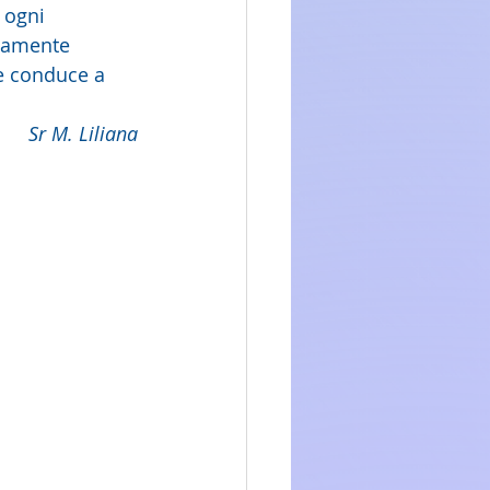
 ogni 
namente 
he conduce a 
Sr M. Liliana