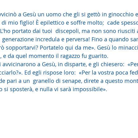
vvicinò a Gesù un uomo che gli si gettò in ginocchio e 
 di mio figlio! È epilettico e soffre molto;  cade spess
L'ho portato dai tuoi  discepoli, ma non sono riusciti 
ò sopportarvi? Portatelo qui da me». Gesù lo minacciò
, e da quel momento il ragazzo fu guarito.
ciarlo?». Ed egli rispose loro:  «Per la vostra poca fede
ede pari a un  granello di senape, direte a questo mont
so si sposterà, e nulla vi sarà impossibile».
 