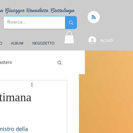
n Giuseppe Benedetto Cottolengo
Accedi
FO
ALBUM
NEGOZIETTO
astero
ttimana
istro della 