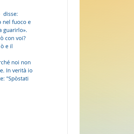
 disse: 
o nel fuoco e 
a guarirlo».
 e il  
. In verità io 
e: "Spòstati 