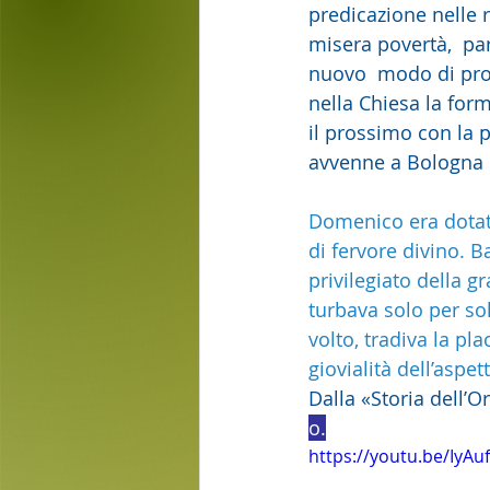
predicazione nelle r
misera povertà,  pa
nuovo  modo di propa
nella Chiesa la form
il prossimo con la p
avvenne a Bologna i
Domenico era dotat
di fervore divino. B
privilegiato della gr
turbava solo per sol
volto, tradiva la pl
giovialità dell’aspet
Dalla «Storia dell’O
o.
https://youtu.be/Iy