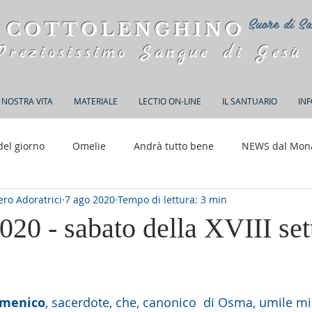
Suore di Sa
 COTTOLENGHINO
Preziosissimo Sangue di Gesù
 NOSTRA VITA
MATERIALE
LECTIO ON-LINE
IL SANTUARIO
IN
del giorno
Omelie
Andrà tutto bene
NEWS dal Mon
ro Adoratrici
7 ago 2020
Tempo di lettura: 3 min
150 anni di Adorazione
020 - sabato della XVIII se
elle su 5.
omenico
, sacerdote, che, canonico  di Osma, umile min