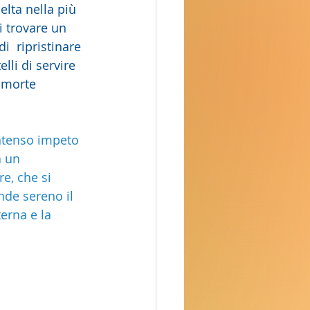
elta nella più 
 trovare un 
i  ripristinare 
lli di servire 
a morte 
ntenso impeto 
a un 
re, che si 
nde sereno il 
erna e la 