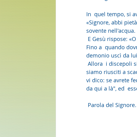
In  quel tempo, si a
«Signore, abbi pietà
sovente nell'acqua. 
 E Gesù rispose: «O  generazione incredula e perversa! Fino a quando sarò con voi? 
Fino a  quando dovr
demonio uscì da lui
 Allora  i discepoli si avvicinarono a Gesù, in disparte, e gli chiesero:  «Perché noi non 
siamo riusciti a scac
vi dico: se avrete f
da qui a là", ed  es
 Parola del Signore.