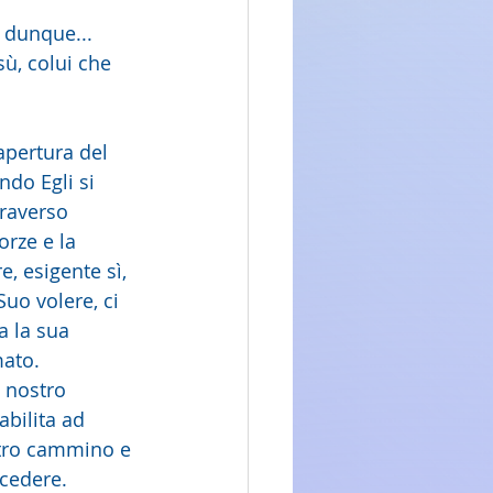
 dunque... 
ù, colui che 
apertura del 
do Egli si 
traverso 
rze e la 
, esigente sì, 
uo volere, ci 
a la sua 
mato.
l nostro 
bilita ad 
stro cammino e 
ncedere.