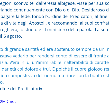
egioni sconvolte  dall’eresia albigese, visse per sua sc
rlando continuamente con Dio o di Dio. Desideroso di
gare la fede, fondò l’Ordine dei Predicatori, al fine d
a di vita degli Apostoli, e raccomandò  ai suoi confrate
reghiera, lo studio e  il ministero della parola. La su
l 6 agosto.
o di grande santità ed era sostenuto sempre da un i
astava vederlo per rendersi conto di essere di fronte 
azia. V’era in lui un’ammirabile inalterabilità di caratte
idarietà col dolore altrui. E poiché il cuore gioioso re
acida compostezza dell’uomo interiore con la bontà est
to.
rdine dei Predicatori»
Auf2MDmoc