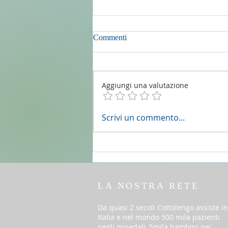
Commenti
Aggiungi una valutazione
2 agosto 2026 - 18a Domenica
Scrivi un commento...
del T.O. anno A - Omelia di don
Elio Mo
LA NOSTRA RETE
Da quasi 2 secoli Cottolengo assiste in
Italia e nel mondo 500 mila pazienti
negli ospedali, 5mila bambini nei