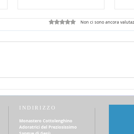
Valutazione 0 stelle su 5.
Non ci sono ancora valutaz
26 luglio 2026 - 17a Domenica
12 lu
del T.O. anno A - Omelia di don
del T
Elio Mo
Elio
INDIRIZZO
Monastero Cottolenghino
Adoratrici del Preziosissimo
Sangue di Gesù