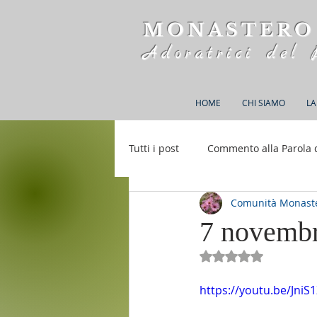
MONASTERO
Adoratrici del 
HOME
CHI SIAMO
LA
Tutti i post
Commento alla Parola 
Comunità Monaste
Rifugio S. M. della Bellezza
7 novembr
Valutazione NaN st
https://youtu.be/JniS