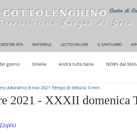
Suore di Sa
 COTTOLENGHINO
Preziosissimo Sangue di Gesù
 NOSTRA VITA
MATERIALE
LECTIO ON-LINE
IL SANTUARIO
IN
del giorno
Omelie
Andrà tutto bene
NEWS dal Mon
ro Adoratrici
8 nov 2021
Tempo di lettura: 0 min
150 anni di Adorazione
e 2021 - XXXII domenica 
elle su 5.
1Z2qViU