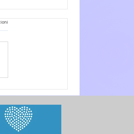
ioni
glio 2026 - 15a Domenica
.O. anno A - Omelia di don
 Mo