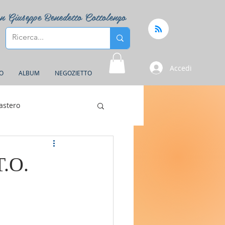
n Giuseppe Benedetto Cottolengo
Accedi
FO
ALBUM
NEGOZIETTO
astero
T.O.