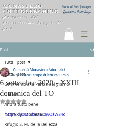
MONASTERO
Suore di San Giuseppe
COTTOLENGHINO
Benedetto Cottolengo
Adoratrici del
Preziosissimo Sangue di
Gesù
Post
Tutti i post
Comunità Monastero Adoratrici
Tutti i post
6 set 2020
Tempo di lettura: 0 min
6 settembre 2020 - XXIII
Commento alla Parola del giorno
domenica del TO
Omelie
Valutazione NaN stelle su 5.
Andrà tutto bene
NEWS dal Monastero
https://youtu.be/iuLhyOzW84c
Rifugio S. M. della Bellezza