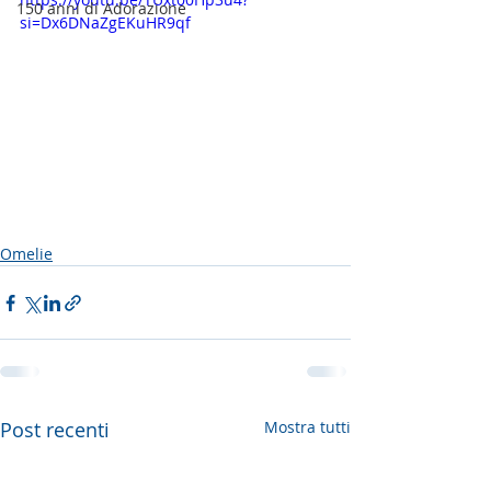
150 anni di Adorazione
si=Dx6DNaZgEKuHR9qf
Omelie
Post recenti
Mostra tutti