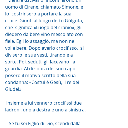
  Mentre uscivano, incontrarono un 
uomo di Cirene, chiamato Simone, e 
lo  costrinsero a portare la sua 
croce. Giunti al luogo detto Gòlgota, 
che  significa «Luogo del cranio», gli 
diedero da bere vino mescolato con  
fiele. Egli lo assaggiò, ma non ne 
volle bere. Dopo averlo crocifisso,  si 
divisero le sue vesti, tirandole a 
sorte. Poi, seduti, gli facevano  la 
guardia. Al di sopra del suo capo 
posero il motivo scritto della sua  
condanna: «Costui è Gesù, il re dei 
Giudei».
 Insieme a lui vennero crocifissi due 
ladroni, uno a destra e uno a sinistra.
 - Se tu sei Figlio di Dio, scendi dalla 