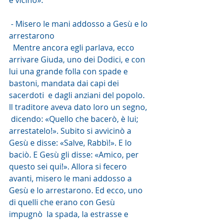
è vicino».
 - Misero le mani addosso a Gesù e lo 
arrestarono
  Mentre ancora egli parlava, ecco 
arrivare Giuda, uno dei Dodici, e con  
lui una grande folla con spade e 
bastoni, mandata dai capi dei 
sacerdoti  e dagli anziani del popolo. 
Il traditore aveva dato loro un segno, 
 dicendo: «Quello che bacerò, è lui; 
arrestatelo!». Subito si avvicinò a  
Gesù e disse: «Salve, Rabbì!». E lo 
baciò. E Gesù gli disse: «Amico, per  
questo sei qui!». Allora si fecero 
avanti, misero le mani addosso a  
Gesù e lo arrestarono. Ed ecco, uno 
di quelli che erano con Gesù 
impugnò  la spada, la estrasse e 