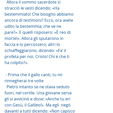
  Allora il sommo sacerdote si 
stracciò le vesti dicendo: «Ha  
bestemmiato! Che bisogno abbiamo 
ancora di testimoni? Ecco, ora avete  
udito la bestemmia; che ve ne 
pare?». E quelli risposero: «È reo di  
morte!». Allora gli sputarono in 
faccia e lo percossero; altri lo  
schiaffeggiarono, dicendo: «Fa’ il 
profeta per noi, Cristo! Chi è che ti  
ha colpito?».
 - Prima che il gallo canti, tu mi 
rinnegherai tre volte
  Pietro intanto se ne stava seduto 
fuori, nel cortile. Una giovane serva  
gli si avvicinò e disse: «Anche tu eri 
con Gesù, il Galileo!». Ma egli  negò 
davanti a tutti dicendo: «Non capisco 