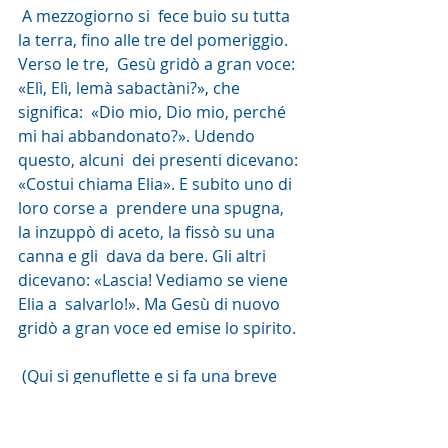
 A mezzogiorno si  fece buio su tutta 
la terra, fino alle tre del pomeriggio. 
Verso le tre,  Gesù gridò a gran voce: 
«Elì, Elì, lemà sabactàni?», che 
significa:  «Dio mio, Dio mio, perché 
mi hai abbandonato?». Udendo 
questo, alcuni  dei presenti dicevano: 
«Costui chiama Elia». E subito uno di 
loro corse a  prendere una spugna, 
la inzuppò di aceto, la fissò su una 
canna e gli  dava da bere. Gli altri 
dicevano: «Lascia! Vediamo se viene 
Elia a  salvarlo!». Ma Gesù di nuovo 
gridò a gran voce ed emise lo spirito.
 (Qui si genuflette e si fa una breve 
pausa)