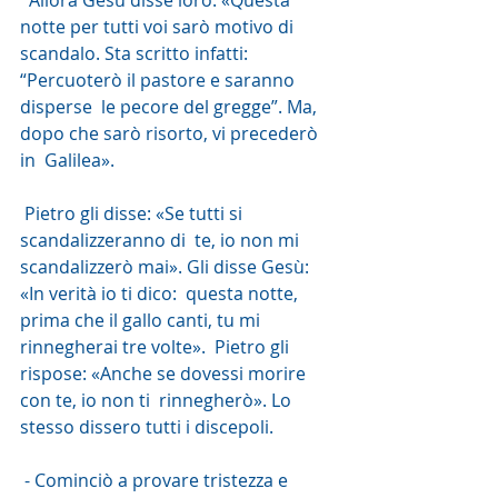
  Allora Gesù disse loro: «Questa 
notte per tutti voi sarò motivo di  
scandalo. Sta scritto infatti: 
“Percuoterò il pastore e saranno 
disperse  le pecore del gregge”. Ma, 
dopo che sarò risorto, vi precederò 
in  Galilea».
 Pietro gli disse: «Se tutti si 
scandalizzeranno di  te, io non mi 
scandalizzerò mai». Gli disse Gesù: 
«In verità io ti dico:  questa notte, 
prima che il gallo canti, tu mi 
rinnegherai tre volte».  Pietro gli 
rispose: «Anche se dovessi morire 
con te, io non ti  rinnegherò». Lo 
stesso dissero tutti i discepoli.
 - Cominciò a provare tristezza e 