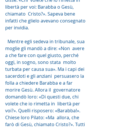
disse: «Chi  volete che io rimetta in 
libertà per voi: Barabba o Gesù, 
chiamato  Cristo?». Sapeva bene 
infatti che glielo avevano consegnato 
per invidia.
  Mentre egli sedeva in tribunale, sua 
moglie gli mandò a dire: «Non  avere 
a che fare con quel giusto, perché 
oggi, in sogno, sono stata  molto 
turbata per causa sua». Ma i capi dei 
sacerdoti e gli anziani  persuasero la 
folla a chiedere Barabba e a far 
morire Gesù. Allora il  governatore 
domandò loro: «Di questi due, chi 
volete che io rimetta in  libertà per 
voi?». Quelli risposero: «Barabba!». 
Chiese loro Pilato: «Ma  allora, che 
farò di Gesù, chiamato Cristo?». Tutti 