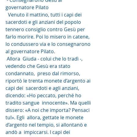
 - Consegnarono Gesù al 
governatore Pilato
  Venuto il mattino, tutti i capi dei 
sacerdoti e gli anziani del popolo  
tennero consiglio contro Gesù per 
farlo morire. Poi lo misero in catene,  
lo condussero via e lo consegnarono 
al governatore Pilato.
 Allora  Giuda - colui che lo tradì -, 
vedendo che Gesù era stato 
condannato,  preso dal rimorso, 
riportò le trenta monete d’argento ai 
capi dei  sacerdoti e agli anziani, 
dicendo: «Ho peccato, perché ho 
tradito sangue  innocente». Ma quelli 
dissero: «A noi che importa? Pensaci 
tu!». Egli  allora, gettate le monete 
d’argento nel tempio, si allontanò e 
andò a  impiccarsi. I capi dei 