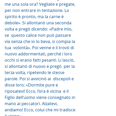
me una sola ora? Vegliate e pregate,  
per non entrare in tentazione. Lo 
spirito è pronto, ma la carne è  
debole». Si allontanò una seconda 
volta e pregò dicendo: «Padre mio, 
se  questo calice non può passare 
via senza che io lo beva, si compia la 
tua  volontà». Poi venne e li trovò di 
nuovo addormentati, perché i loro  
occhi si erano fatti pesanti. Li lasciò, 
si allontanò di nuovo e pregò  per la 
terza volta, ripetendo le stesse 
parole. Poi si avvicinò ai  discepoli e 
disse loro: «Dormite pure e 
riposatevi! Ecco, l’ora è vicina  e il 
Figlio dell’uomo viene consegnato in 
mano ai peccatori. Alzatevi,  
andiamo! Ecco, colui che mi tradisce 