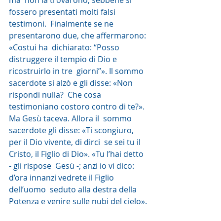
ma  non la trovarono, sebbene si 
fossero presentati molti falsi 
testimoni.  Finalmente se ne 
presentarono due, che affermarono: 
«Costui ha  dichiarato: “Posso 
distruggere il tempio di Dio e 
ricostruirlo in tre  giorni”». Il sommo 
sacerdote si alzò e gli disse: «Non 
rispondi nulla?  Che cosa 
testimoniano costoro contro di te?». 
Ma Gesù taceva. Allora il  sommo 
sacerdote gli disse: «Ti scongiuro, 
per il Dio vivente, di dirci  se sei tu il 
Cristo, il Figlio di Dio». «Tu l’hai detto 
- gli rispose  Gesù -; anzi io vi dico: 
d’ora innanzi vedrete il Figlio 
dell’uomo  seduto alla destra della 
Potenza e venire sulle nubi del cielo».