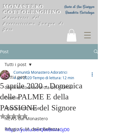
MONASTERO
Suore di San Giuseppe
COTTOLENGHINO
Benedetto Cottolengo
Adoratrici del
Preziosissimo Sangue di
Gesù
Post
Tutti i post
Comunità Monastero Adoratrici
Tutti i post
4 apr 2020
Tempo di lettura: 12 min
5 aprile 2020 - Domenica
Commento alla Parola del giorno
delle PALME E della
Omelie
PASSIONE del Signore
Andrà tutto bene
Valutazione NaN stelle su 5.
NEWS dal Monastero
Rifugio S. M. della Bellezza
https://youtu.be/QtwBxMaGjD0