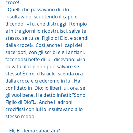
croce!
  Quelli che passavano di lì lo 
insultavano, scuotendo il capo e 
dicendo:  «Tu, che distruggi il tempio 
e in tre giorni lo ricostruisci, salva te  
stesso, se tu sei Figlio di Dio, e scendi 
dalla croce!». Così anche i  capi dei 
sacerdoti, con gli scribi e gli anziani, 
facendosi beffe di lui  dicevano: «Ha 
salvato altri e non può salvare se 
stesso! È il re  d’Israele; scenda ora 
dalla croce e crederemo in lui. Ha 
confidato in  Dio; lo liberi lui, ora, se 
gli vuol bene. Ha detto infatti: “Sono  
Figlio di Dio”!». Anche i ladroni 
crocifissi con lui lo insultavano allo  
stesso modo.
 - Elì, Elì, lemà sabactàni?