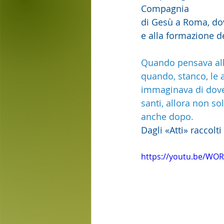
Compagnia
di Gesù a Roma, dov
e alla formazione de
Quando pensava all
quando, stanco, le a
immaginava di dover
santi, allora non s
anche dopo.
Dagli «Atti» raccolt
https://youtu.be/WO