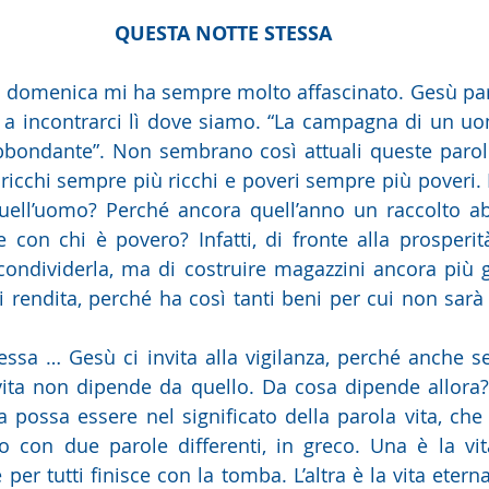
QUESTA NOTTE STESSA
a domenica mi ha sempre molto affascinato. Gesù parl
e a incontrarci lì dove siamo. “La campagna di un uo
bbondante”. Non sembrano così attuali queste parol
ricchi sempre più ricchi e poveri sempre più poveri. 
uell’uomo? Perché ancora quell’anno un raccolto ab
e con chi è povero? Infatti, di fronte alla prosperità
ondividerla, ma di costruire magazzini ancora più gr
i rendita, perché ha così tanti beni per cui non sarà 
ssa … Gesù ci invita alla vigilanza, perché anche s
 vita non dipende da quello. Da cosa dipende allora
ta possa essere nel significato della parola vita, che
 con due parole differenti, in greco. Una è la vita 
per tutti finisce con la tomba. L’altra è la vita eterna