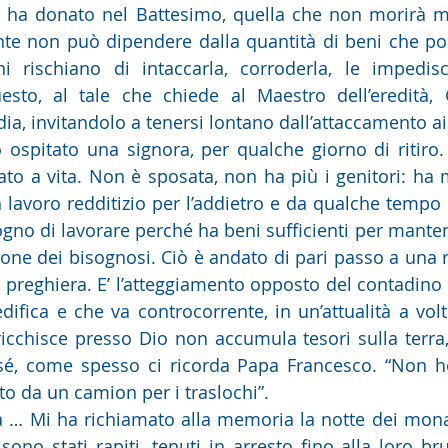
i ha donato nel Battesimo, quella che non morirà ma
te non può dipendere dalla quantità di beni che po
i rischiano di intaccarla, corroderla, le impedisc
sto, al tale che chiede al Maestro dell’eredità, 
ia, invitandolo a tenersi lontano dall’attaccamento ai
spitato una signora, per qualche giorno di ritiro. L
iato a vita. Non è sposata, non ha più i genitori: ha 
 lavoro redditizio per l’addietro e da qualche tempo 
gno di lavorare perché ha beni sufficienti per mantene
one dei bisognosi. Ciò è andato di pari passo a una ri
i preghiera. E’ l’atteggiamento opposto del contadino 
difica e che va controcorrente, in un’attualità a volt
rricchisce presso Dio non accumula tesori sulla terra,
sé, come spesso ci ricorda Papa Francesco. “Non ho
to da un camion per i traslochi”. 
 … Mi ha richiamato alla memoria la notte dei monaci
sono stati rapiti, tenuti in arresto fino alla loro bru