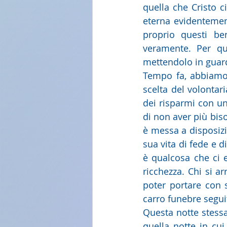
quella che Cristo c
eterna evidentemen
proprio questi ben
veramente. Per que
mettendolo in guard
Tempo fa, abbiamo o
scelta del volontar
dei risparmi con un
di non aver più biso
è messa a disposizi
sua vita di fede e d
è qualcosa che ci e
ricchezza. Chi si a
poter portare con 
carro funebre segui
Questa notte stessa
quella notte in cui 