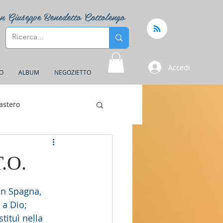
n Giuseppe Benedetto Cottolengo
Accedi
FO
ALBUM
NEGOZIETTO
astero
T.O.
in Spagna, 
 a Dio; 
tituì nella 