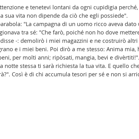
attenzione e tenetevi lontani da ogni cupidigia perché
la sua vita non dipende da ciò che egli possiede".
parabola: "La campagna di un uomo ricco aveva dato 
gionava tra sé: "Che farò, poiché non ho dove mettere
 disse -: demolirò i miei magazzini e ne costruirò altri
 grano e i miei beni. Poi dirò a me stesso: Anima mia, 
ni, per molti anni; ripòsati, mangia, bevi e divèrtiti!"
a notte stessa ti sarà richiesta la tua vita. E quello ch
rà?". Così è di chi accumula tesori per sé e non si arr