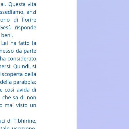
i. Questa vita 
ssediamo, anzi 
ono di fiorire 
Gesù risponde 
 beni. 
ei ha fatto la 
messo da parte 
ha considerato 
rsi. Quindi, si 
scoperta della 
della parabola: 
e così avida di 
 che sa di non 
 mai visto un 
 di Tibhirine, 
tale uccisione. 