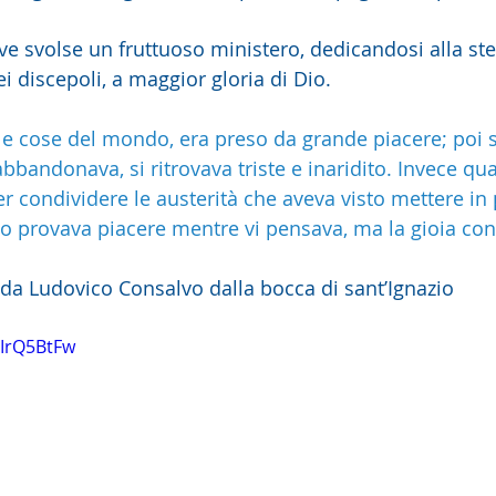
e svolse un fruttuoso ministero, dedicandosi alla ste
i discepoli, a maggior gloria di Dio.
e cose del mondo, era preso da grande piacere; poi 
bbandonava, si ritrovava triste e inaridito. Invece qu
 condividere le austerità che aveva visto mettere in p
olo provava piacere mentre vi pensava, ma la gioia co
i da Ludovico Consalvo dalla bocca di sant’Ignazio
RIrQ5BtFw