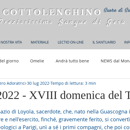
Suore di Sa
 COTTOLENGHINO
Preziosissimo Sangue di Gesù
 NOSTRA VITA
MATERIALE
LECTIO ON-LINE
IL SANTUARIO
IN
del giorno
Omelie
Andrà tutto bene
NEWS dal Mon
ro Adoratrici
30 lug 2022
Tempo di lettura: 3 min
150 anni di Adorazione
 2022 - XVIII domenica del 
elle su 5.
azio di Loyola, sacerdote, che, nato nella Guascogna 
re e nell’esercito, finché, gravemente ferito, si convertì
eologici a Parigi, unì a sé i primi compagni, che poi cos