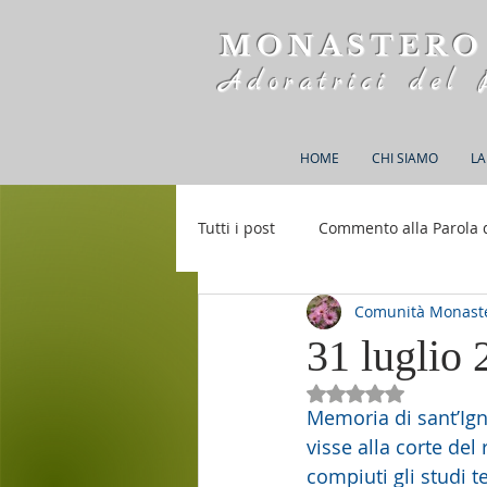
MONASTERO
Adoratrici del 
HOME
CHI SIAMO
LA
Tutti i post
Commento alla Parola 
Comunità Monaste
Rifugio S. M. della Bellezza
31 luglio
Valutazione NaN st
Memoria di sant’Ign
visse alla corte del 
compiuti gli studi t