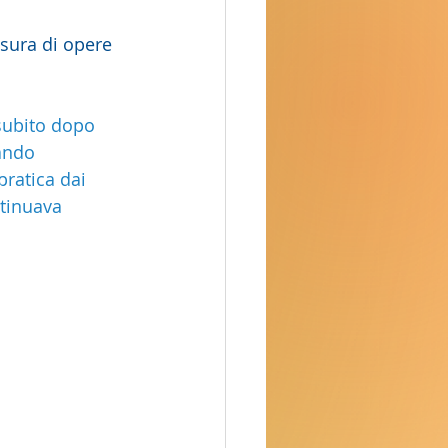
sura di opere 
subito dopo 
ando 
ratica dai 
ntinuava