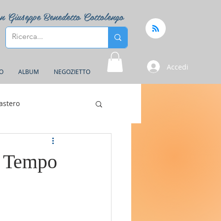
n Giuseppe Benedetto Cottolengo
Accedi
FO
ALBUM
NEGOZIETTO
astero
l Tempo