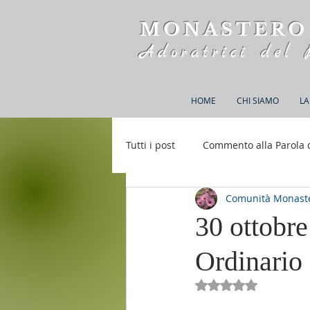
MONASTERO
Adoratrici del 
HOME
CHI SIAMO
LA
Tutti i post
Commento alla Parola 
Comunità Monaste
Rifugio S. M. della Bellezza
30 ottobr
Ordinario
Valutazione NaN st