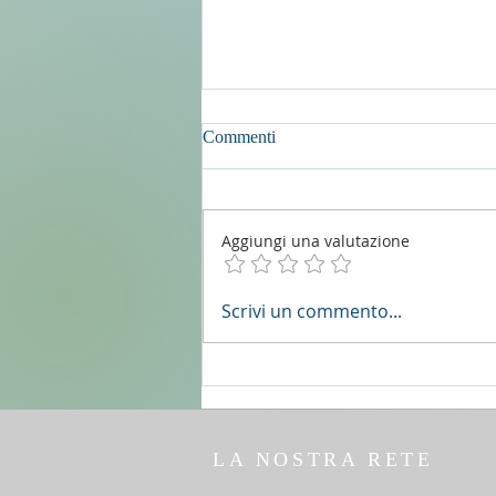
Commenti
Aggiungi una valutazione
2 agosto 2026 - 18a Domenica
Scrivi un commento...
del T.O. anno A - Omelia di don
Elio Mo
LA NOSTRA RETE