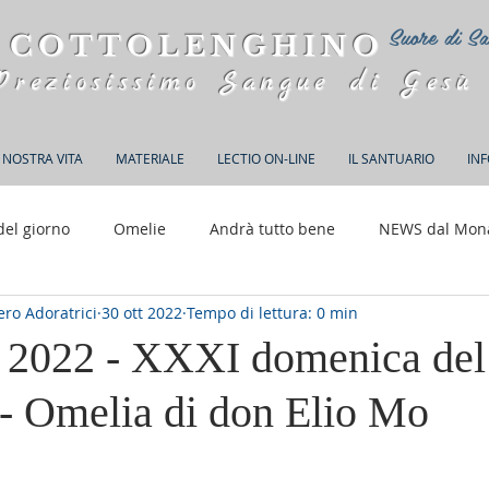
Suore di Sa
 COTTOLENGHINO
Preziosissimo Sangue di Gesù
 NOSTRA VITA
MATERIALE
LECTIO ON-LINE
IL SANTUARIO
IN
del giorno
Omelie
Andrà tutto bene
NEWS dal Mon
ro Adoratrici
30 ott 2022
Tempo di lettura: 0 min
150 anni di Adorazione
e 2022 - XXXI domenica de
 - Omelia di don Elio Mo
elle su 5.