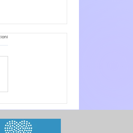
ioni
glio 2026 - 15a Domenica
.O. anno A - Omelia di don
 Mo