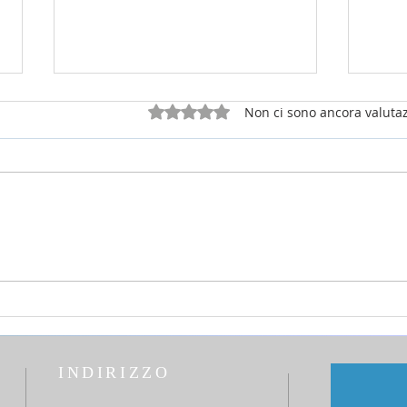
Valutazione 0 stelle su 5.
Non ci sono ancora valutaz
26 luglio 2026 - 17a Domenica
12 lu
del T.O. anno A - Omelia di don
del T
Elio Mo
Elio
INDIRIZZO