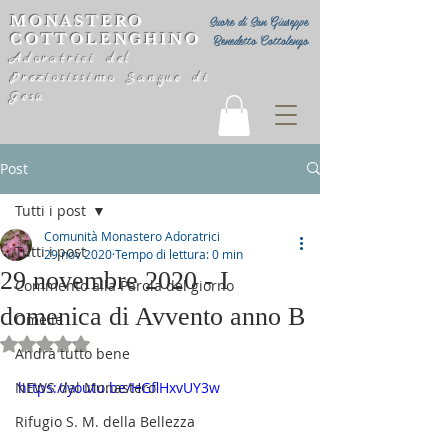
MONASTERO
Suore di San Giuseppe
COTTOLENGHINO
Benedetto Cottolengo
Adoratrici del
Preziosissimo Sangue di
Gesù
Post
Tutti i post
Comunità Monastero Adoratrici
Tutti i post
29 nov 2020
Tempo di lettura: 0 min
29 novembre 2020 - I
Commento alla Parola del giorno
domenica di Avvento anno B
Omelie
Valutazione NaN stelle su 5.
Andrà tutto bene
NEWS dal Monastero
https://youtu.be/HGflHxvUY3w
Rifugio S. M. della Bellezza