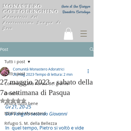
MONASTERO
Suore di San Giuseppe
COTTOLENGHINO
Benedetto Cottolengo
Adoratrici del
Preziosissimo Sangue di
Gesù
Post
Tutti i post
Comunità Monastero Adoratrici
Tutti i post
26 mag 2023
Tempo di lettura: 2 min
27 maggio 2023 - sabato della
Commento alla Parola del giorno
7a settimana di Pasqua
Omelie
Valutazione NaN stelle su 5.
Andrà tutto bene
Gv 21, 20-25
NEWS dal Monastero
Dal Vangelo secondo Giovanni
Rifugio S. M. della Bellezza
In  quel tempo, Pietro si voltò e vide 