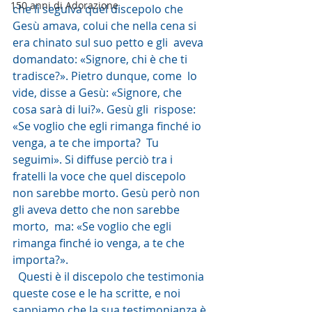
150 anni di Adorazione
che li seguiva quel discepolo che  
Gesù amava, colui che nella cena si 
era chinato sul suo petto e gli  aveva 
domandato: «Signore, chi è che ti 
tradisce?». Pietro dunque, come  lo 
vide, disse a Gesù: «Signore, che 
cosa sarà di lui?». Gesù gli  rispose: 
«Se voglio che egli rimanga finché io 
venga, a te che importa?  Tu 
seguimi». Si diffuse perciò tra i 
fratelli la voce che quel discepolo  
non sarebbe morto. Gesù però non 
gli aveva detto che non sarebbe 
morto,  ma: «Se voglio che egli 
rimanga finché io venga, a te che 
importa?».
  Questi è il discepolo che testimonia 
queste cose e le ha scritte, e noi  
sappiamo che la sua testimonianza è 