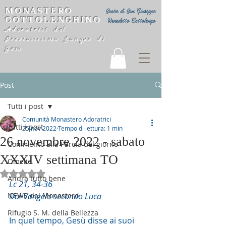
MONASTERO
Suore di San Giuseppe
COTTOLENGHINO
Benedetto Cottolengo
Adoratrici del
Preziosissimo Sangue di
Gesù
Post
Tutti i post
Comunità Monastero Adoratrici
Tutti i post
25 nov 2022
Tempo di lettura: 1 min
26 novembre 2022 - sabato
Commento alla Parola del giorno
XXXIV settimana TO
Omelie
Valutazione NaN stelle su 5.
Andrà tutto bene
Lc 21, 34-36
NEWS dal Monastero
Dal Vangelo secondo Luca
Rifugio S. M. della Bellezza
In quel tempo, Gesù disse ai suoi 