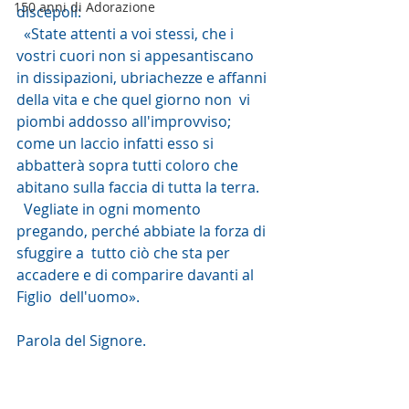
150 anni di Adorazione
discepoli:
  «State attenti a voi stessi, che i 
vostri cuori non si appesantiscano  
in dissipazioni, ubriachezze e affanni 
della vita e che quel giorno non  vi 
piombi addosso all'improvviso; 
come un laccio infatti esso si  
abbatterà sopra tutti coloro che 
abitano sulla faccia di tutta la terra.
  Vegliate in ogni momento 
pregando, perché abbiate la forza di 
sfuggire a  tutto ciò che sta per 
accadere e di comparire davanti al 
Figlio  dell'uomo».
Parola del Signore.