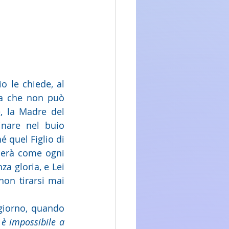
 le chiede, al 
sa che non può 
 la Madre del 
nare nel buio 
 quel Figlio di 
cerà come ogni 
 gloria, e Lei 
non tirarsi mai 
giorno, quando 
 è impossibile a 