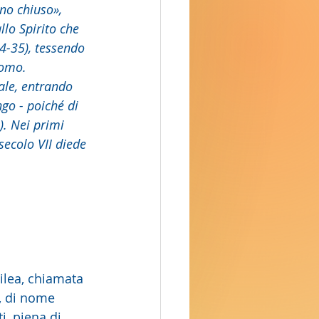
no chiuso», 
llo Spirito che 
34-35), tessendo 
uomo. 
uale, entrando 
go - poiché di 
). Nei primi 
secolo VII diede 
, di nome 
i, piena di 