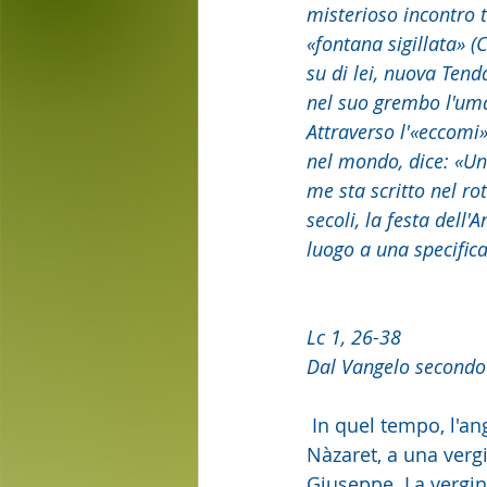
misterioso incontro 
«fontana sigillata» (C
su di lei, nuova Tend
nel suo grembo l'uman
Attraverso l'«eccomi» 
nel mondo, dice: «Un 
me sta scritto nel rot
secoli, la festa dell'
luogo a una specifica
Lc 1, 26-38
Dal Vangelo secondo
 In quel tempo, l'angelo Gabriele fu mandato da Dio in una città della Galilea, chiamata 
Nàzaret, a una verg
Giuseppe. La vergine