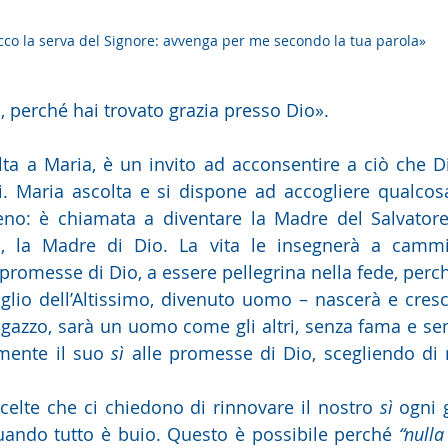
cco la serva del Signore: avvenga per me secondo la tua parola»
 perché hai trovato grazia presso Dio».
lta a Maria, è un invito ad acconsentire a ciò che Dio
i. Maria ascolta e si dispone ad accogliere qualco
o: è chiamata a diventare la Madre del Salvatore,
imo, la Madre di Dio. La vita le insegnerà a cammi
romesse di Dio, a essere pellegrina nella fede, perché
glio dell’Altissimo, divenuto uomo – nascerà e cres
gazzo, sarà un uomo come gli altri, senza fama e senza
mente il suo 
sì 
alle promesse di Dio,
scegliendo di 
scelte che ci chiedono di rinnovare il nostro 
sì
 ogni 
uando tutto è buio. Questo è possibile perché 
“nulla