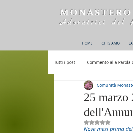
MONASTERO
Adoratrici del 
HOME
CHI SIAMO
LA
Tutti i post
Commento alla Parola 
Comunità Monaste
Rifugio S. M. della Bellezza
25 marzo 
dell'Annu
Valutazione NaN st
Nove mesi prima del N