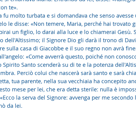
con te».
la fu molto turbata e si domandava che senso avesse 
lo le disse: «Non temere, Maria, perché hai trovato g
irai un figlio, lo darai alla luce e lo chiamerai Gesù. 
o dell'Altissimo; il Signore Dio gli darà il trono di Da
e sulla casa di Giacobbe e il suo regno non avrà fine
o Spirito Santo scenderà su di te e la potenza dell'Alti
ombra. Perciò colui che nascerà sarà santo e sarà chia
etta, tua parente, nella sua vecchiaia ha concepito an
sesto mese per lei, che era detta sterile: nulla è impos
: «Ecco la serva del Signore: avvenga per me secondo l
nò da lei.