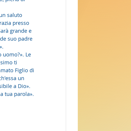
un saluto 
razia presso 
Sarà grande e 
vide suo padre 
».
ssimo ti 
mato Figlio di 
ch'essa un 
sibile a Dio».
a tua parola». 