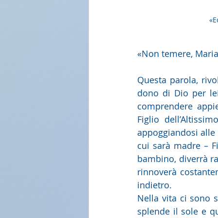
«E
«Non temere, Maria,
Questa parola, rivo
dono di Dio per le
comprendere appien
Figlio dell’Altiss
appoggiandosi alle p
cui sarà madre – Fi
bambino, diverrà ra
rinnoverà costante
indietro.
Nella vita ci sono 
splende il sole e q