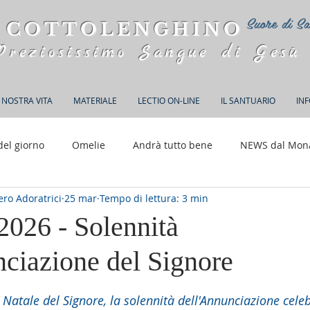
Suore di Sa
 COTTOLENGHINO
Preziosissimo Sangue di Gesù
 NOSTRA VITA
MATERIALE
LECTIO ON-LINE
IL SANTUARIO
IN
del giorno
Omelie
Andrà tutto bene
NEWS dal Mon
ro Adoratrici
25 mar
Tempo di lettura: 3 min
150 anni di Adorazione
2026 - Solennità
nciazione del Signore
elle su 5.
atale del Signore, la solennità dell'Annunciazione celebr