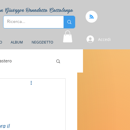
n Giuseppe Benedetto Cottolengo
Accedi
FO
ALBUM
NEGOZIETTO
astero
a il 