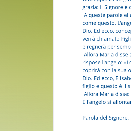
grazia: il Signore è 
 A queste parole el
come questo. L'ange
Dio. Ed ecco, concep
verrà chiamato Figli
e regnerà per sempr
 Allora Maria disse all'angelo: «Come avverrà questo, poiché non conosco uomo?». Le 
rispose l'angelo: «L
coprirà con la sua 
Dio. Ed ecco, Elisab
figlio e questo è il 
 Allora Maria disse
E l'angelo si allonta
Parola del Signore. 