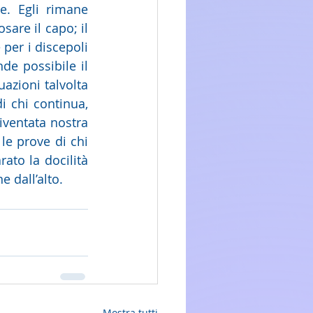
e. Egli rimane 
sare il capo; il 
per i discepoli 
e possibile il 
azioni talvolta 
 chi continua, 
iventata nostra 
e prove di chi 
to la docilità 
 dall’alto.
Mostra tutti