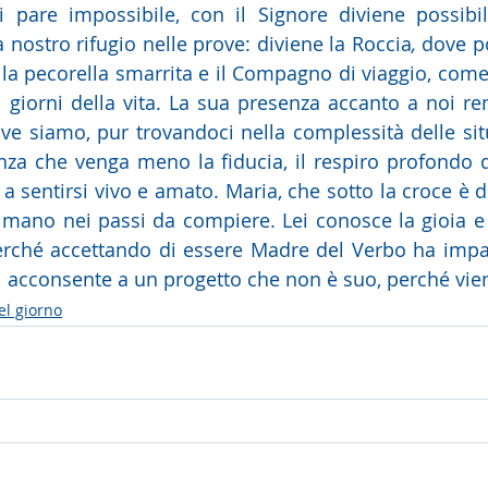
 pare impossibile, con il Signore diviene possibil
a nostro rifugio nelle prove: diviene la Roccia
,
 dove po
lla pecorella smarrita e il Compagno di viaggio, come 
giorni della vita. La sua presenza accanto a noi rend
ve siamo, pur trovandoci nella complessità delle situ
nza che venga meno la fiducia, il respiro profondo di
 a sentirsi vivo e amato. Maria, che sotto la croce è d
 mano nei passi da compiere. Lei conosce la gioia e l
erché accettando di essere Madre del Verbo ha impara
i acconsente a un progetto che non è suo, perché viene
el giorno