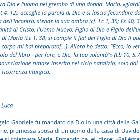
tra Dio e l'uomo nel grembo di una donna. Maria, «giardi
t 4, 12), accoglie la parola di Dio e si lascia fecondare da
a dell'incontro, stende la sua ombra (cf. Lc 1, 35; Es 40, 
ità di Cristo, l'Uomo Nuovo, Figlio di Dio e Figlio dell'
di Maria (Lc 1, 38) si compie il fiat del Figlio di Dio il q
corpo mi hai preparato[...]. Allora ho detto: "Ecco, io ven
olo del libro - per fare, o Dio, la tua volontà"» (Eb 10, 5.7
Annunciazione rimase inserita nel ciclo natalizio; solo dal 
 ricorrenza liturgica.
 Luca
ine, promessa sposa di un uomo della casa di Davide
 si chiamava Maria. Entrando da lei, disse: «Rallégrat