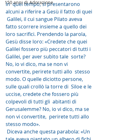
150 anni di Adorazione
In  quel tempo, si presentarono 
alcuni a riferire a Gesù il fatto di quei 
 Galilei, il cui sangue Pilato aveva 
fatto scorrere insieme a quello dei  
loro sacrifici. Prendendo la parola, 
Gesù disse loro: «Credete che quei  
Galilei fossero più peccatori di tutti i 
Galilei, per aver subìto tale  sorte? 
No, io vi dico, ma se non vi 
convertite, perirete tutti allo  stesso 
modo. O quelle diciotto persone, 
sulle quali crollò la torre di  Sìloe e le 
uccise, credete che fossero più 
colpevoli di tutti gli  abitanti di 
Gerusalemme? No, io vi dico, ma se 
non vi convertite,  perirete tutti allo 
stesso modo».
 Diceva anche questa parabola: «Un  
tale aveva piantato un albero di fichi 