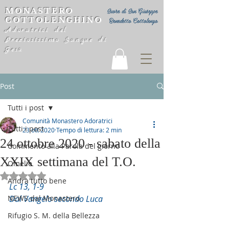
MONASTERO
Suore di San Giuseppe
COTTOLENGHINO
Benedetto Cottolengo
Adoratrici del
Preziosissimo Sangue di
Gesù
Post
Tutti i post
Comunità Monastero Adoratrici
Tutti i post
23 ott 2020
Tempo di lettura: 2 min
24 ottobre 2020 - sabato della
Commento alla Parola del giorno
XXIX settimana del T.O.
Omelie
Valutazione NaN stelle su 5.
Andrà tutto bene
Lc 13, 1-9
NEWS dal Monastero
Dal Vangelo secondo Luca
Rifugio S. M. della Bellezza