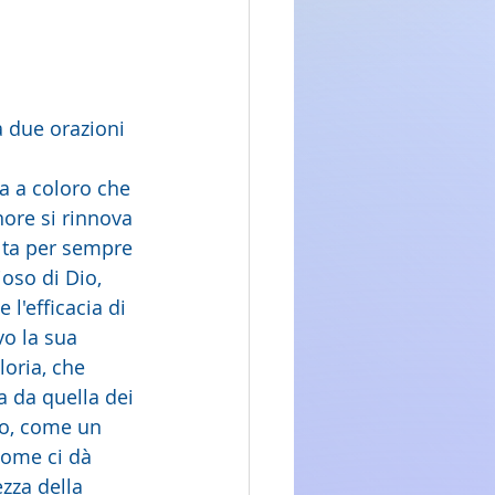
a due orazioni 
a a coloro che 
ore si rinnova 
lta per sempre 
oso di Dio, 
l'efficacia di 
o la sua 
loria, che 
a da quella dei 
no, come un 
Come ci dà 
zza della 