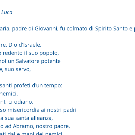
 Luca
rìa, padre di Giovanni, fu colmato di Spirito Santo e 
re, Dio d'Israele,
 e redento il suo popolo,
 noi un Salvatore potente
e, suo servo,
 santi profeti d'un tempo:
 nemici,
nti ci odiano.
sso misericordia ai nostri padri
lla sua santa alleanza,
tto ad Abramo, nostro padre,
rati dalle mani dei nemici,