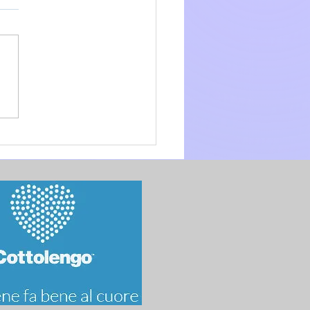
glio 2026 - 15a Domenica
.O. anno A