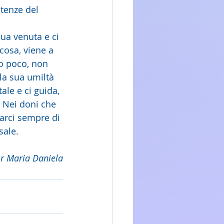
otenze del 
ua venuta e ci 
cosa, viene a 
o poco, non 
la sua umiltà 
ale e ci guida, 
 Nei doni che 
arci sempre di 
ale. 
sr Maria Daniela