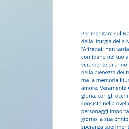
Per meditare sul Na
della liturgia della
"Affrettati non tard
confidano nel tuo a
veramente di anno i
nella pienezza dei 
ma la memoria liturg
amore. Veramente Cr
gloria, con gli occh
consiste nella rivel
personaggi importan
giorno la sua onnip
speranza sperimenta