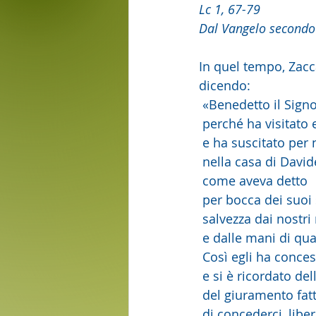
Lc 1, 67-79
Dal Vangelo secondo
In quel tempo, Zacca
dicendo:
 «Benedetto il Signo
 perché ha visitato
 e ha suscitato per
 nella casa di David
 come aveva detto
 per bocca dei suoi
 salvezza dai nostri
 e dalle mani di qua
 Così egli ha conce
 e si è ricordato de
 del giuramento fa
 di concederci, libe