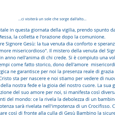
...ci visiterà un sole che sorge dall'alto...
tale in questa giornata della vigilia, prendo spunto d
 Messa, la colletta e l'orazione dopo la comunione.
are Signore Gesù: la tua venuta dia conforto e speranz
more misericordioso". Il mistero della venuta del Sign
n anno nell'anima di chi crede. Si è compiuto una vo
tempi come fatto storico, dono dell'amore  misericordi
ica ne garantisce per noi la presenza reale di grazia e 
isto sta per nascere e noi stiamo per vedere di nuov
i della nostra fede e la gioia del nostro cuore. La sua g
azione del suo amore per noi, si manifesta così divers
ti del mondo: ce la rivela la debolezza di un bambi
otenza sarà rivelata nell'impotenza di un Crocifisso. 
re così di fronte alla culla di Gesù Bambino la sicure