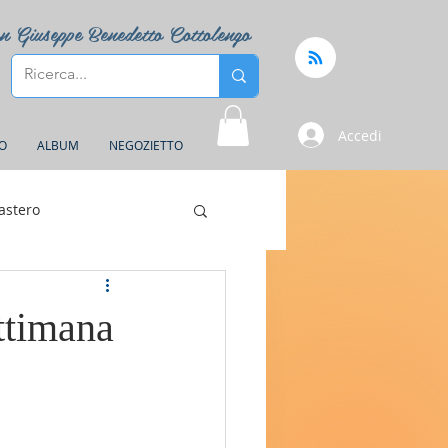
n Giuseppe Benedetto Cottolengo
Accedi
FO
ALBUM
NEGOZIETTO
astero
ttimana