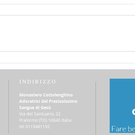
25 luglio 2026 - sabato della 16a
12 lu
settimana Tempo Ordinario
del T
INDIRIZZO
Monastero Cottolenghino
Adoratrici del Preziosissimo
Sangue di Gesù
Via del Santuario, 22
​Pralormo (TO) 10040 Italia
tel 0119481192