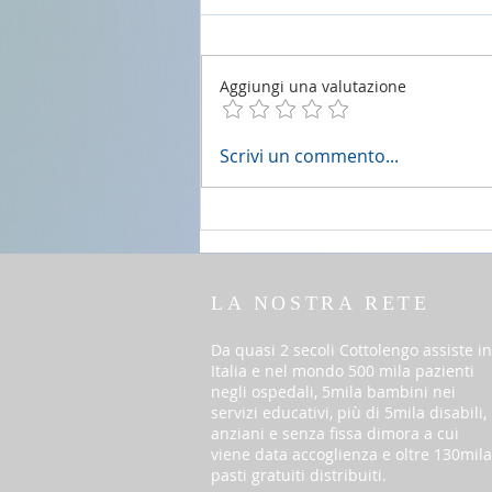
Aggiungi una valutazione
2 agosto 2026 - 18a Domenica
Scrivi un commento...
del T.O. anno A
LA NOSTRA RETE
Da quasi 2 secoli Cottolengo assiste in
Italia e nel mondo 500 mila pazienti
negli ospedali, 5mila bambini nei
servizi educativi, più di 5mila disabili,
anziani e senza fissa dimora a cui
viene data accoglienza e oltre 130mila
pasti gratuiti distribuiti.