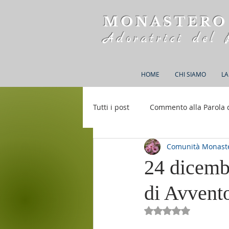
MONASTERO
Adoratrici del 
HOME
CHI SIAMO
LA
Tutti i post
Commento alla Parola 
Comunità Monaste
Rifugio S. M. della Bellezza
24 dicembr
di Avvent
Valutazione NaN st