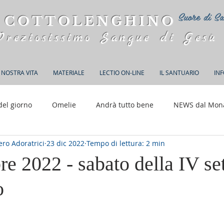
Suore di Sa
 COTTOLENGHINO
Preziosissimo Sangue di Gesù
 NOSTRA VITA
MATERIALE
LECTIO ON-LINE
IL SANTUARIO
IN
del giorno
Omelie
Andrà tutto bene
NEWS dal Mon
ro Adoratrici
23 dic 2022
Tempo di lettura: 2 min
150 anni di Adorazione
e 2022 - sabato della IV se
o
elle su 5.