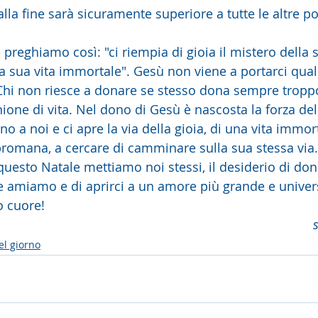
lla fine sarà sicuramente superiore a tutte le altre p
reghiamo così: "ci riempia di gioia il mistero della s
la sua vita immortale". Gesù non viene a portarci qual
 Chi non riesce a donare se stesso dona sempre tropp
one di vita. Nel dono di Gesù è nascosta la forza del
no a noi e ci apre la via della gioia, di una vita immort
promana, a cercare di camminare sulla sua stessa via.
uesto Natale mettiamo noi stessi, il desiderio di don
e amiamo e di aprirci a un amore più grande e univers
o cuore!
el giorno