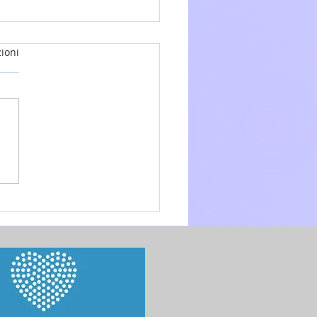
ioni
glio 2026 - 15a Domenica
.O. anno A - Omelia di don
 Mo