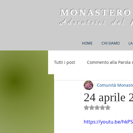
MONASTERO
Adoratrici del 
HOME
CHI SIAMO
LA
Tutti i post
Commento alla Parola 
Comunità Monaste
Rifugio S. M. della Bellezza
24 aprile 
Valutazione NaN st
https://youtu.be/hkP