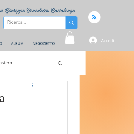
n Giuseppe Benedetto Cottolengo
Accedi
FO
ALBUM
NEGOZIETTO
astero
a