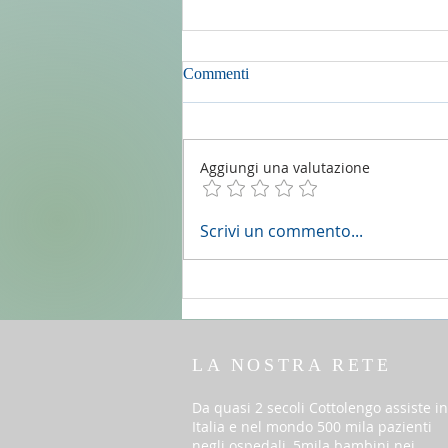
Commenti
Aggiungi una valutazione
2 agosto 2026 - 18a Domenica
Scrivi un commento...
del T.O. anno A - Omelia di don
Elio Mo
LA NOSTRA RETE
Da quasi 2 secoli Cottolengo assiste in
Italia e nel mondo 500 mila pazienti
negli ospedali, 5mila bambini nei