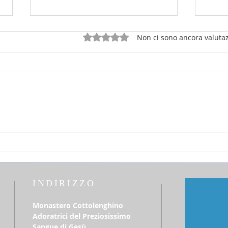
Valutazione 0 stelle su 5.
Non ci sono ancora valutaz
26 luglio 2026 - 17a Domenica
12 lu
del T.O. anno A - Omelia di don
del T
Elio Mo
Elio
INDIRIZZO
Monastero Cottolenghino
Adoratrici del Preziosissimo
Sangue di Gesù