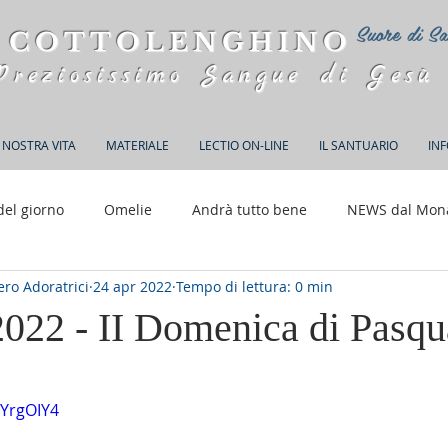
Suore di Sa
 COTTOLENGHINO
Preziosissimo Sangue di Gesù
 NOSTRA VITA
MATERIALE
LECTIO ON-LINE
IL SANTUARIO
IN
del giorno
Omelie
Andrà tutto bene
NEWS dal Mon
ro Adoratrici
24 apr 2022
Tempo di lettura: 0 min
150 anni di Adorazione
2022 - II Domenica di Pasqu
elle su 5.
SYrgOIY4