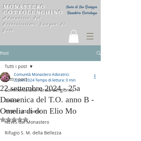
MONASTERO
Suore di San Giuseppe
COTTOLENGHINO
Benedetto Cottolengo
Adoratrici del
Preziosissimo Sangue di
Gesù
Post
Tutti i post
Comunità Monastero Adoratrici
Tutti i post
22 set 2024
Tempo di lettura: 0 min
22 settembre 2024 - 25a
Commento alla Parola del giorno
Domenica del T.O. anno B -
Omelie
Omelia di don Elio Mo
Andrà tutto bene
Valutazione NaN stelle su 5.
NEWS dal Monastero
Rifugio S. M. della Bellezza