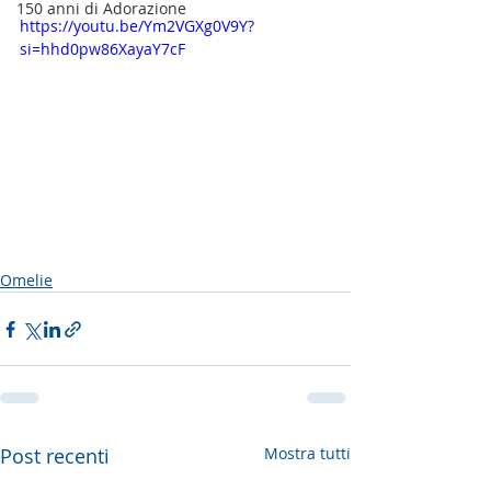
150 anni di Adorazione
https://youtu.be/Ym2VGXg0V9Y?
si=hhd0pw86XayaY7cF
Omelie
Post recenti
Mostra tutti