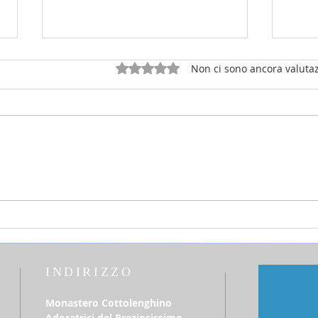
Valutazione 0 stelle su 5.
Non ci sono ancora valutaz
26 luglio 2026 - 17a Domenica
12 lu
del T.O. anno A - Omelia di don
del T
Elio Mo
Elio
INDIRIZZO
Monastero Cottolenghino
Adoratrici del Preziosissimo