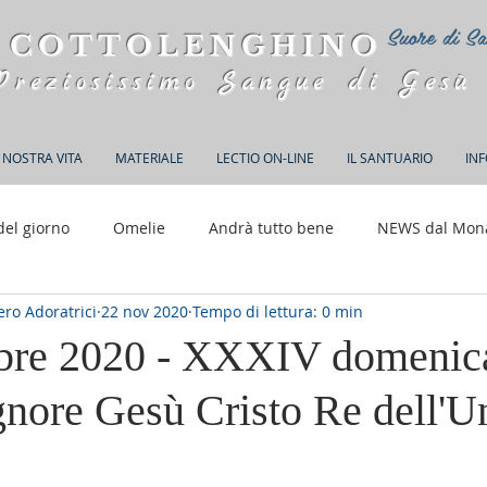
Suore di Sa
 COTTOLENGHINO
Preziosissimo Sangue di Gesù
 NOSTRA VITA
MATERIALE
LECTIO ON-LINE
IL SANTUARIO
IN
del giorno
Omelie
Andrà tutto bene
NEWS dal Mon
ro Adoratrici
22 nov 2020
Tempo di lettura: 0 min
150 anni di Adorazione
re 2020 - XXXIV domenica
gnore Gesù Cristo Re dell'U
elle su 5.