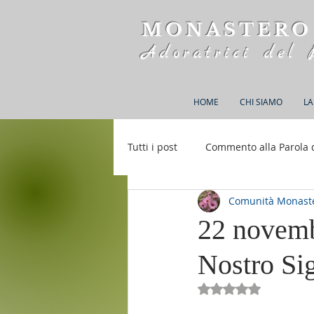
MONASTERO
Adoratrici del 
HOME
CHI SIAMO
LA
Tutti i post
Commento alla Parola 
Comunità Monaste
Rifugio S. M. della Bellezza
22 novemb
Nostro Si
Valutazione NaN st