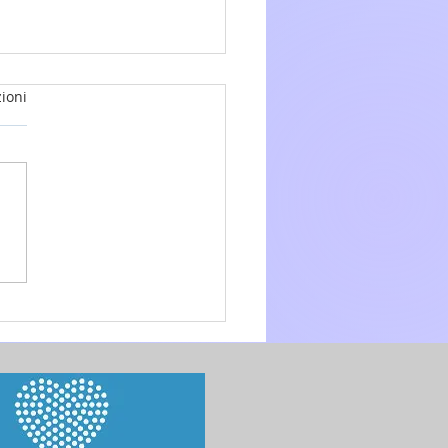
ioni
glio 2026 - 15a Domenica
.O. anno A - Omelia di don
 Mo