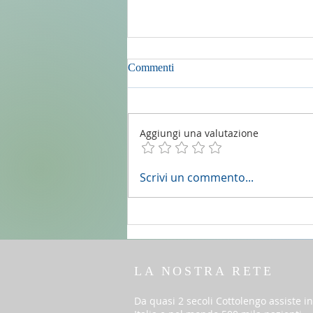
Commenti
Aggiungi una valutazione
2 agosto 2026 - 18a Domenica
Scrivi un commento...
del T.O. anno A - Omelia di don
Elio Mo
LA NOSTRA RETE
Da quasi 2 secoli Cottolengo assiste in