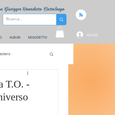
n Giuseppe Benedetto Cottolengo
Accedi
FO
ALBUM
NEGOZIETTO
astero
 T.O. -
niverso